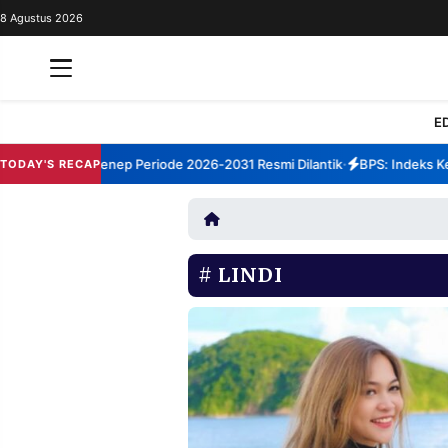
8 Agustus 2026
REDAKSI
TENTANG
RESOLUSI
IKLAN
E
TV
m TBM Sumenep Periode 2026-2031 Resmi Dilantik
BPS: Indeks Kepua
TODAY'S RECAP
•
RUBRIKASI
EDITORIAL
AKSARA
FINANSIA
PERSONA
LINDI
DAERAH
NASIONAL
MANCA
SPORT
INFORMASI
PRIVACY
BERITA