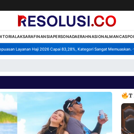
DITORIAL
AKSARA
FINANSIA
PERSONA
DAERAH
NASIONAL
MANCA
SPO
san Layanan Haji 2026 Capai 83,28%, Kategori Sangat Memuaskan.
Kl
•
T