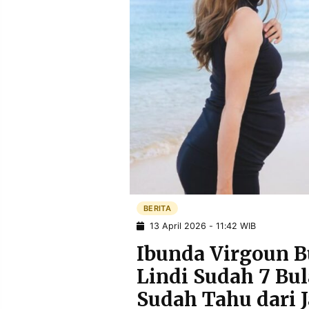
POLICY
WARGA
INFORMASI
KIRIM
IKLAN
TULISAN
PENGADUAN
TERM
OF
SERVICE
IKUTI
KAMI
BERITA
13 April 2026 - 11:42 WIB
Ibunda Virgoun 
Lindi Sudah 7 Bul
©
Sudah Tahu dari 
PT.
RESOLUSI