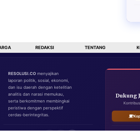
ARGA
REDAKSI
TENTANG
K
RESOLUSI.CO
menyajikan
laporan politik, sosial, ekonomi,
dan isu daerah dengan ketelitian
analitis dan narasi memukau,
Dukung 
serta berkomitmen membingkai
Kontribus
peristiwa dengan perspektif
cerdas-berintegritas.
Kop
IKUTI KAMI