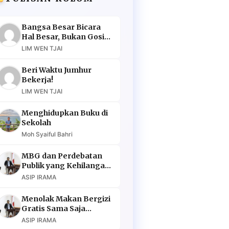
Bangsa Besar Bicara
Hal Besar, Bukan Gosip
Murahan
LIM WEN TJAI
Beri Waktu Jumhur
Bekerja!
LIM WEN TJAI
Menghidupkan Buku di
Sekolah
Moh Syaiful Bahri
MBG dan Perdebatan
Publik yang Kehilangan
Argumen
ASIP IRAMA
Menolak Makan Bergizi
Gratis Sama Saja
Menolak Masa Depan
ASIP IRAMA