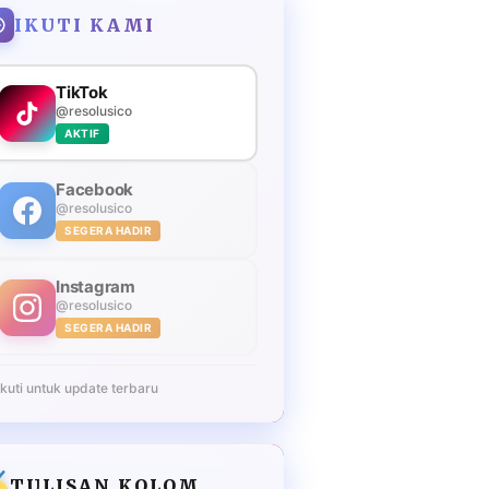
IKUTI KAMI
TikTok
@resolusico
AKTIF
Facebook
@resolusico
SEGERA HADIR
Instagram
@resolusico
SEGERA HADIR
Ikuti untuk update terbaru
TULISAN KOLOM