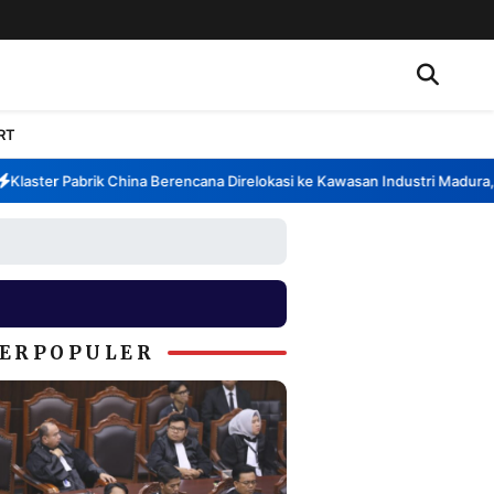
RT
aster Pabrik China Berencana Direlokasi ke Kawasan Industri Madura, Ba
ERPOPULER