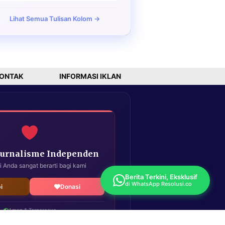
Lihat Semua Tulisan Kolom →
ONTAK
INFORMASI IKLAN
Jurnalisme Independen
i Anda sangat berarti bagi kami
Berita Terkini, Eksklusif
di WhatsApp Resolusi.co
i
Donasi
Aman & Terpercaya