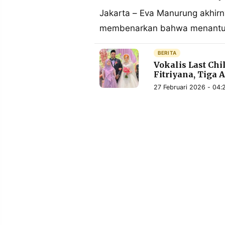
MEDIA
PRAMUDITA
Jakarta – Eva Manurung akhirny
membenarkan bahwa menantuny
©
BERITA
Resolusi.co
Vokalis Last Ch
-
2026
Fitriyana, Tiga
27 Februari 2026 - 04:
PT.
RESOLUSI
MEDIA
PRAMUDITA