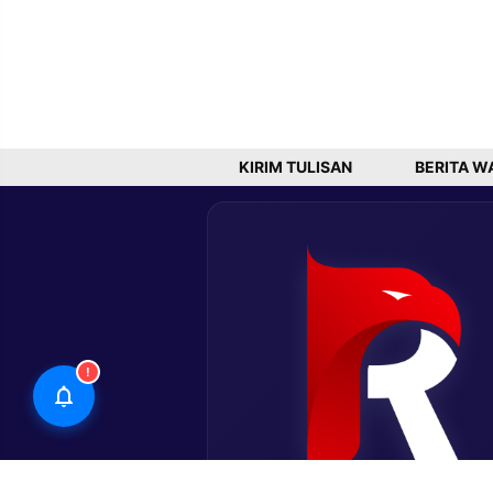
KIRIM TULISAN
BERITA W
!