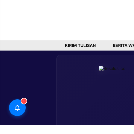
KIRIM TULISAN
BERITA W
!