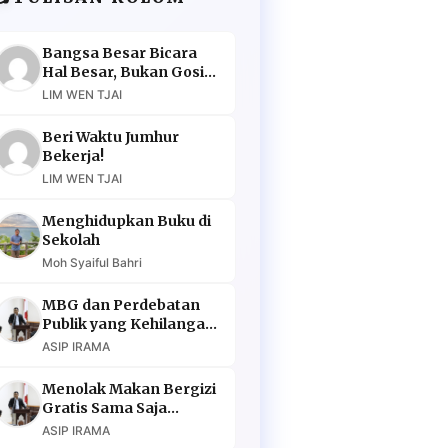
Bangsa Besar Bicara
Hal Besar, Bukan Gosip
Murahan
LIM WEN TJAI
Beri Waktu Jumhur
Bekerja!
LIM WEN TJAI
Menghidupkan Buku di
Sekolah
Moh Syaiful Bahri
MBG dan Perdebatan
Publik yang Kehilangan
Argumen
ASIP IRAMA
Menolak Makan Bergizi
Gratis Sama Saja
Menolak Masa Depan
ASIP IRAMA