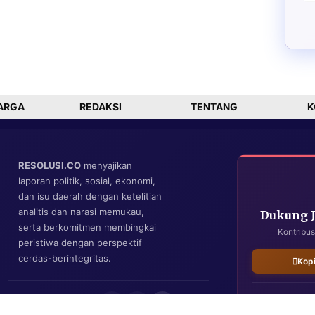
ARGA
REDAKSI
TENTANG
K
RESOLUSI.CO
menyajikan
laporan politik, sosial, ekonomi,
dan isu daerah dengan ketelitian
analitis dan narasi memukau,
Dukung 
serta berkomitmen membingkai
Kontribus
peristiwa dengan perspektif
cerdas-berintegritas.
Kop
IKUTI KAMI