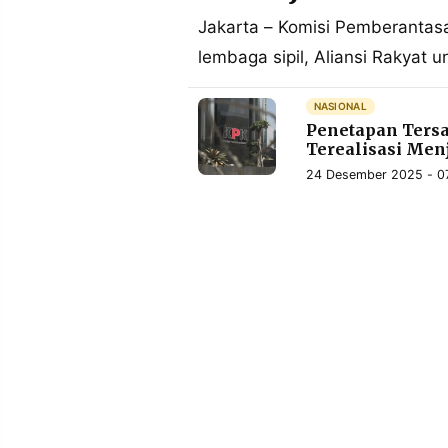
MEDIA
PRAMUDITA
Jakarta – Komisi Pemberantasa
lembaga sipil, Aliansi Rakyat 
©
NASIONAL
Resolusi.co
Penetapan Tersa
-
2026
Terealisasi Men
24 Desember 2025 - 0
PT.
RESOLUSI
MEDIA
PRAMUDITA