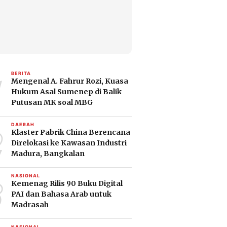
1
BERITA
Mengenal A. Fahrur Rozi, Kuasa
Hukum Asal Sumenep di Balik
Putusan MK soal MBG
2
DAERAH
Klaster Pabrik China Berencana
Direlokasi ke Kawasan Industri
Madura, Bangkalan
3
NASIONAL
Kemenag Rilis 90 Buku Digital
PAI dan Bahasa Arab untuk
Madrasah
NASIONAL