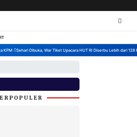
RT
KPM
Sehari Dibuka, War Tiket Upacara HUT RI Diserbu Lebih dari 128 Ribu
•
ERPOPULER