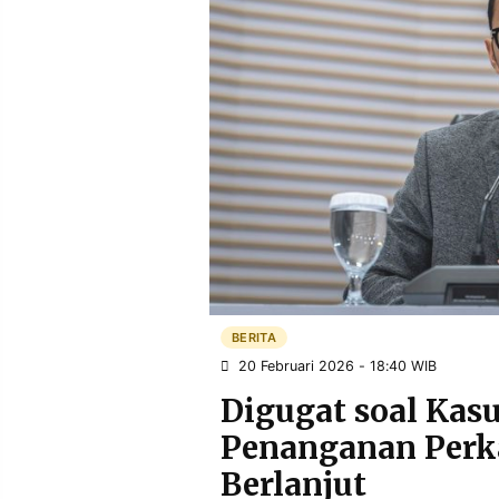
POLICY
WARGA
INFORMASI
KIRIM
IKLAN
TULISAN
PENGADUAN
TERM
OF
SERVICE
IKUTI
KAMI
BERITA
20 Februari 2026 - 18:40 WIB
Digugat soal Kas
Penanganan Perk
©
Berlanjut
PT.
RESOLUSI