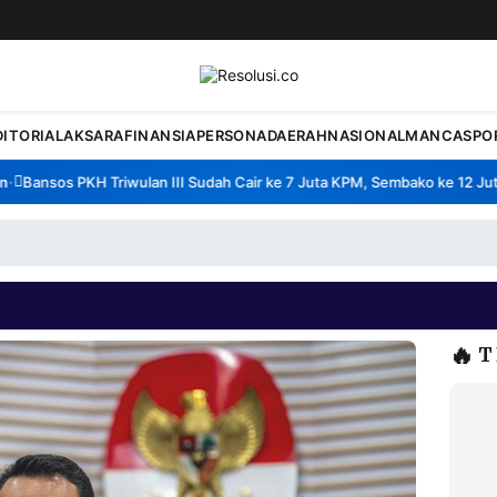
DITORIAL
AKSARA
FINANSIA
PERSONA
DAERAH
NASIONAL
MANCA
SPO
Bansos PKH Triwulan III Sudah Cair ke 7 Juta KPM, Sembako ke 12 Juta 
🔥
T