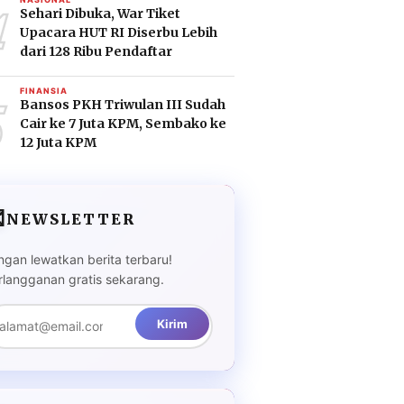
4
Sehari Dibuka, War Tiket
Upacara HUT RI Diserbu Lebih
dari 128 Ribu Pendaftar
5
FINANSIA
Bansos PKH Triwulan III Sudah
Cair ke 7 Juta KPM, Sembako ke
12 Juta KPM

NEWSLETTER
ngan lewatkan berita terbaru!
rlangganan gratis sekarang.
Kirim