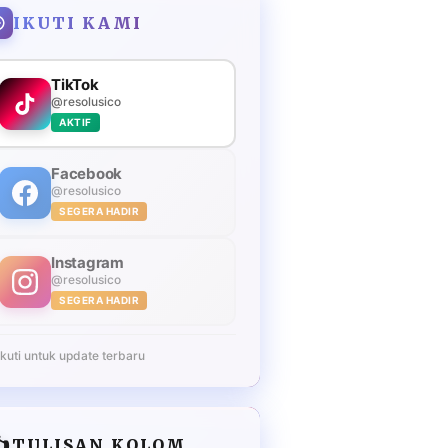
IKUTI KAMI
TikTok
@resolusico
AKTIF
Facebook
@resolusico
SEGERA HADIR
Instagram
@resolusico
SEGERA HADIR
Ikuti untuk update terbaru
️
TULISAN KOLOM