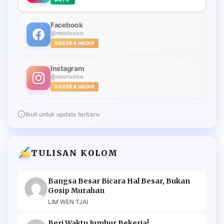
Facebook
@resolusico
SEGERA HADIR
Instagram
@resolusico
SEGERA HADIR
Ikuti untuk update terbaru
TULISAN KOLOM
Bangsa Besar Bicara Hal Besar, Bukan
Gosip Murahan
LIM WEN TJAI
Beri Waktu Jumhur Bekerja!