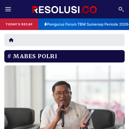
REDAKSI
TENTANG
Pengurus Forum TBM Sumenep Periode 2026-2
TODAY'S RECAP
RESOLUSI
IKLAN
TV
MABES POLRI
RUBRIKASI
EDITORIAL
AKSARA
FINANSIA
PERSONA
DAERAH
NASIONAL
MANCA
SPORT
INFORMASI
PRIVACY
BERITA