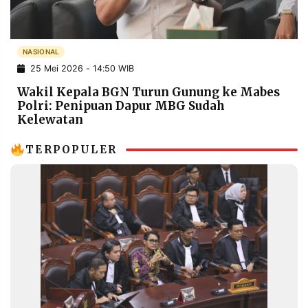
POLICY
WARGA
INFORMASI
KIRIM
IKLAN
TULISAN
NASIONAL
25 Mei 2026 - 14:50 WIB
PENGADUAN
TERM
OF
Wakil Kepala BGN Turun Gunung ke Mabes
SERVICE
Polri: Penipuan Dapur MBG Sudah
Kelewatan
TERPOPULER
IKUTI
KAMI
©
PT.
RESOLUSI