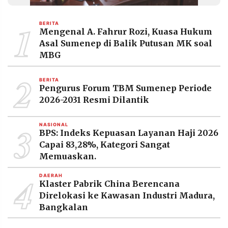
MEDIA
PRAMUDITA
1
BERITA
Mengenal A. Fahrur Rozi, Kuasa Hukum
Asal Sumenep di Balik Putusan MK soal
©
MBG
Resolusi.co
-
2
2026
BERITA
Pengurus Forum TBM Sumenep Periode
PT.
2026-2031 Resmi Dilantik
RESOLUSI
MEDIA
PRAMUDITA
3
NASIONAL
BPS: Indeks Kepuasan Layanan Haji 2026
Capai 83,28%, Kategori Sangat
Memuaskan.
4
DAERAH
Klaster Pabrik China Berencana
Direlokasi ke Kawasan Industri Madura,
Bangkalan