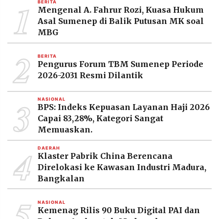
1
BERITA
MEDIA
Mengenal A. Fahrur Rozi, Kuasa Hukum
PRAMUDITA
Asal Sumenep di Balik Putusan MK soal
MBG
2
©
BERITA
Resolusi.co
Pengurus Forum TBM Sumenep Periode
-
2026
2026-2031 Resmi Dilantik
PT.
RESOLUSI
3
NASIONAL
MEDIA
BPS: Indeks Kepuasan Layanan Haji 2026
PRAMUDITA
Capai 83,28%, Kategori Sangat
Memuaskan.
4
DAERAH
Klaster Pabrik China Berencana
Direlokasi ke Kawasan Industri Madura,
Bangkalan
5
NASIONAL
Kemenag Rilis 90 Buku Digital PAI dan