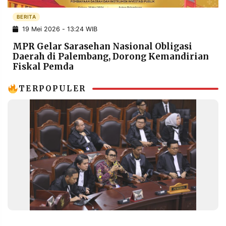
POLICY
WARGA
BERITA
INFORMASI
KIRIM
19 Mei 2026 - 13:24 WIB
IKLAN
TULISAN
MPR Gelar Sarasehan Nasional Obligasi
PENGADUAN
TERM
Daerah di Palembang, Dorong Kemandirian
OF
Fiskal Pemda
SERVICE
TERPOPULER
IKUTI
KAMI
©
PT.
RESOLUSI