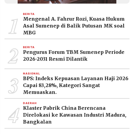
MEDIA
PRAMUDITA
1
BERITA
Mengenal A. Fahrur Rozi, Kuasa Hukum
Asal Sumenep di Balik Putusan MK soal
©
MBG
Resolusi.co
-
2
2026
BERITA
Pengurus Forum TBM Sumenep Periode
PT.
2026-2031 Resmi Dilantik
RESOLUSI
MEDIA
PRAMUDITA
3
NASIONAL
BPS: Indeks Kepuasan Layanan Haji 2026
Capai 83,28%, Kategori Sangat
Memuaskan.
4
DAERAH
Klaster Pabrik China Berencana
Direlokasi ke Kawasan Industri Madura,
Bangkalan