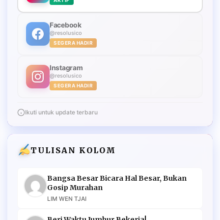
Facebook
@resolusico
SEGERA HADIR
Instagram
@resolusico
SEGERA HADIR
Ikuti untuk update terbaru
TULISAN KOLOM
Bangsa Besar Bicara Hal Besar, Bukan
Gosip Murahan
LIM WEN TJAI
Beri Waktu Jumhur Bekerja!