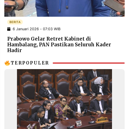
POLICY
WARGA
INFORMASI
KIRIM
IKLAN
TULISAN
BERITA
6 Januari 2026 - 07:03 WIB
PENGADUAN
TERM
OF
Prabowo Gelar Retret Kabinet di
SERVICE
Hambalang, PAN Pastikan Seluruh Kader
Hadir
TERPOPULER
IKUTI
KAMI
©
PT.
RESOLUSI