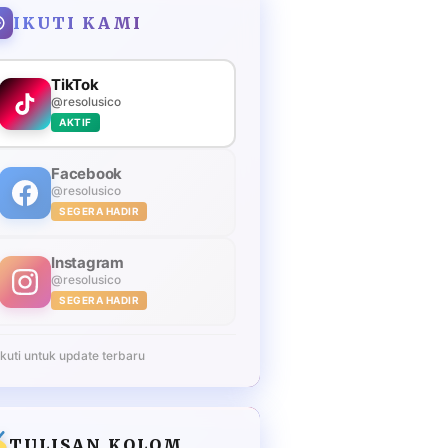
IKUTI KAMI
TikTok
@resolusico
AKTIF
Facebook
@resolusico
SEGERA HADIR
Instagram
@resolusico
SEGERA HADIR
Ikuti untuk update terbaru
TULISAN KOLOM