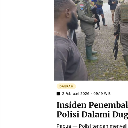
POLICY
WARGA
INFORMASI
KIRIM
IKLAN
TULISAN
PENGADUAN
TERM
OF
SERVICE
IKUTI
KAMI
DAERAH
2 Februari 2026 - 09:19 WIB
Insiden Penembak
Polisi Dalami Du
©
PT.
Papua — Polisi tengah menyeli
RESOLUSI