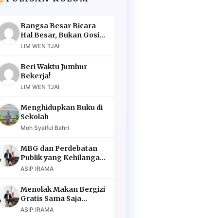
Bangsa Besar Bicara
Hal Besar, Bukan Gosip
Murahan
LIM WEN TJAI
Beri Waktu Jumhur
Bekerja!
LIM WEN TJAI
Menghidupkan Buku di
Sekolah
Moh Syaiful Bahri
MBG dan Perdebatan
Publik yang Kehilangan
Argumen
ASIP IRAMA
Menolak Makan Bergizi
Gratis Sama Saja
Menolak Masa Depan
ASIP IRAMA