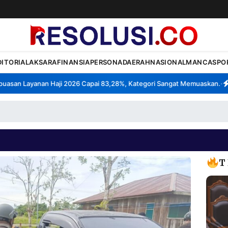
DITORIAL
AKSARA
FINANSIA
PERSONA
DAERAH
NASIONAL
MANCA
SPO
san Layanan Haji 2026 Capai 83,28%, Kategori Sangat Memuaskan.
Kla
•
T