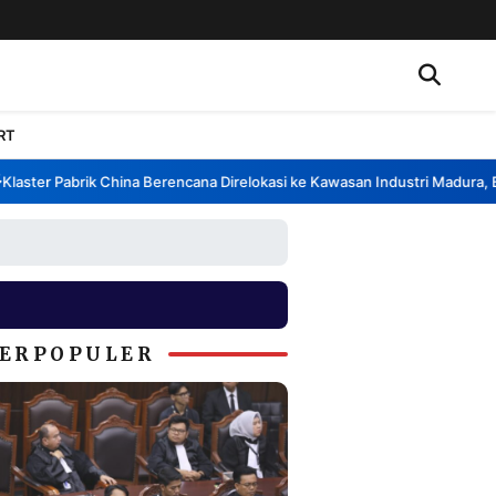
RT
ster Pabrik China Berencana Direlokasi ke Kawasan Industri Madura, Ban
ERPOPULER