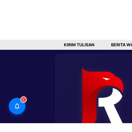
KIRIM TULISAN
BERITA W
!