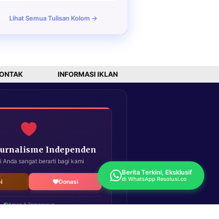
Lihat Semua Tulisan Kolom →
ONTAK
INFORMASI IKLAN
Jurnalisme Independen
i Anda sangat berarti bagi kami
Berita Terkini, Eksklusif
di WhatsApp Resolusi.co
i
Donasi
Aman & Terpercaya