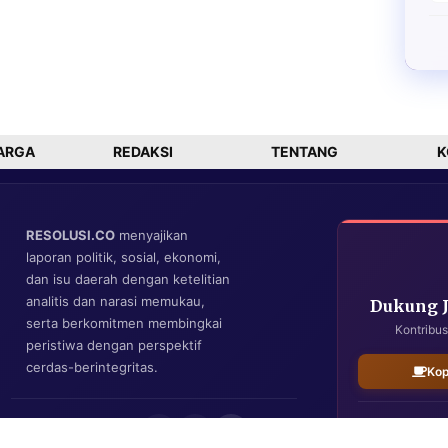
ARGA
REDAKSI
TENTANG
K
RESOLUSI.CO
menyajikan
laporan politik, sosial, ekonomi,
dan isu daerah dengan ketelitian
analitis dan narasi memukau,
Dukung 
serta berkomitmen membingkai
Kontribus
peristiwa dengan perspektif
cerdas-berintegritas.
Kop
IKUTI KAMI