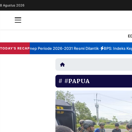
8 Agustus 2026
REDAKSI
TENTANG
RESOLUSI
IKLAN
E
TV
m TBM Sumenep Periode 2026-2031 Resmi Dilantik
BPS: Indeks Kepua
TODAY'S RECAP
•
RUBRIKASI
EDITORIAL
AKSARA
FINANSIA
PERSONA
#PAPUA
DAERAH
NASIONAL
MANCA
SPORT
INFORMASI
PRIVACY
BERITA