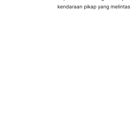
MEDIA
kendaraan pikap yang melintas
PRAMUDITA
©
Resolusi.co
-
2026
PT.
RESOLUSI
MEDIA
PRAMUDITA