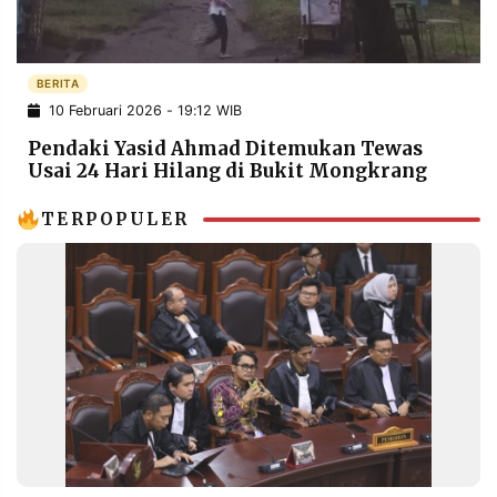
POLICY
WARGA
INFORMASI
KIRIM
IKLAN
TULISAN
BERITA
10 Februari 2026 - 19:12 WIB
PENGADUAN
TERM
OF
Pendaki Yasid Ahmad Ditemukan Tewas
SERVICE
Usai 24 Hari Hilang di Bukit Mongkrang
TERPOPULER
IKUTI
KAMI
©
PT.
RESOLUSI