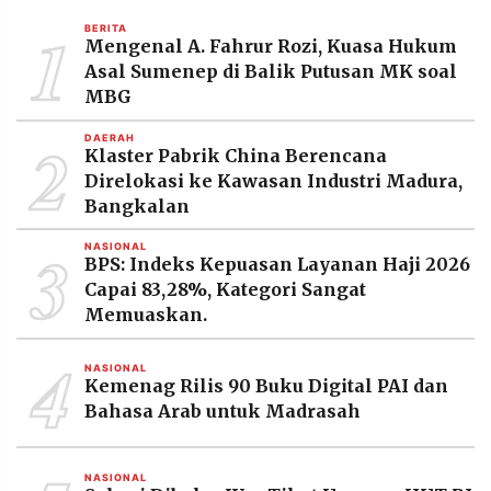
MEDIA
1
PRAMUDITA
BERITA
Mengenal A. Fahrur Rozi, Kuasa Hukum
Asal Sumenep di Balik Putusan MK soal
MBG
©
Resolusi.co
2
DAERAH
-
Klaster Pabrik China Berencana
2026
Direlokasi ke Kawasan Industri Madura,
Bangkalan
PT.
RESOLUSI
MEDIA
3
PRAMUDITA
NASIONAL
BPS: Indeks Kepuasan Layanan Haji 2026
Capai 83,28%, Kategori Sangat
Memuaskan.
4
NASIONAL
Kemenag Rilis 90 Buku Digital PAI dan
Bahasa Arab untuk Madrasah
NASIONAL