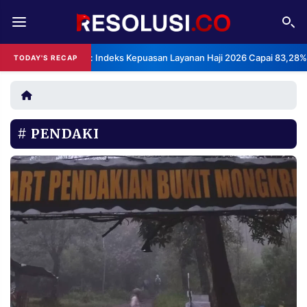
REDAKSI
TENTANG
BPS: Indeks Kepuasan Layanan Haji 2026 Capai 83,28%
TODAY'S RECAP
RESOLUSI
IKLAN
TV
PENDAKI
RUBRIKASI
EDITORIAL
AKSARA
FINANSIA
PERSONA
DAERAH
NASIONAL
MANCA
SPORT
INFORMASI
PRIVACY
BERITA