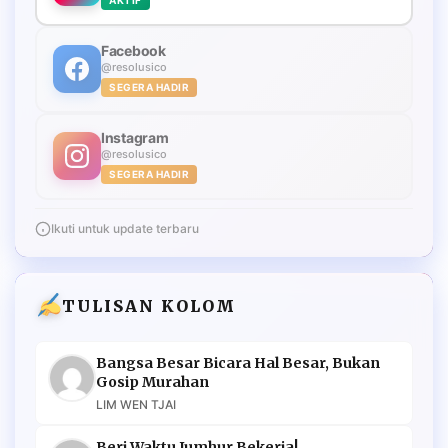
Facebook
@resolusico
SEGERA HADIR
Instagram
@resolusico
SEGERA HADIR
Ikuti untuk update terbaru
TULISAN KOLOM
Bangsa Besar Bicara Hal Besar, Bukan
Gosip Murahan
LIM WEN TJAI
Beri Waktu Jumhur Bekerja!