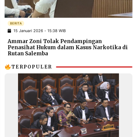
POLICY
WARGA
INFORMASI
KIRIM
IKLAN
TULISAN
BERITA
15 Januari 2026 - 15:38 WIB
PENGADUAN
TERM
OF
Ammar Zoni Tolak Pendampingan
SERVICE
Penasihat Hukum dalam Kasus Narkotika di
Rutan Salemba
TERPOPULER
IKUTI
KAMI
©
PT.
RESOLUSI