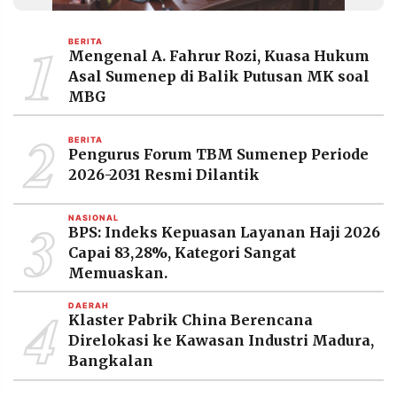
MEDIA
PRAMUDITA
1
BERITA
Mengenal A. Fahrur Rozi, Kuasa Hukum
Asal Sumenep di Balik Putusan MK soal
©
MBG
Resolusi.co
-
2
2026
BERITA
Pengurus Forum TBM Sumenep Periode
PT.
2026-2031 Resmi Dilantik
RESOLUSI
MEDIA
PRAMUDITA
3
NASIONAL
BPS: Indeks Kepuasan Layanan Haji 2026
Capai 83,28%, Kategori Sangat
Memuaskan.
4
DAERAH
Klaster Pabrik China Berencana
Direlokasi ke Kawasan Industri Madura,
Bangkalan