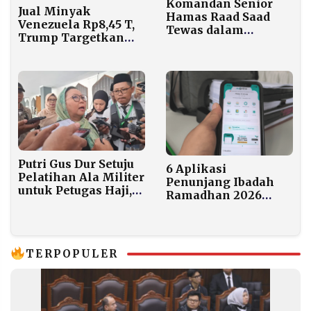
Komandan Senior
Jual Minyak
Hamas Raad Saad
Venezuela Rp8,45 T,
Tewas dalam
Trump Targetkan
Serangan Drone
Investasi hingga
Israel di Gaza
Rp1.689 T
Putri Gus Dur Setuju
6 Aplikasi
Pelatihan Ala Militer
Penunjang Ibadah
untuk Petugas Haji,
Ramadhan 2026
Asal Jangan Kaku:
yang Wajib Dicoba
Yang Penting
Improvisasi!
TERPOPULER