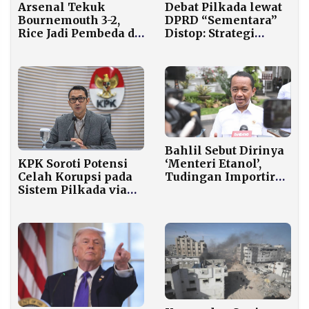
Arsenal Tekuk
Debat Pilkada lewat
Bournemouth 3-2,
DPRD “Sementara”
Rice Jadi Pembeda di
Distop: Strategi
Emirates
Mengulur atau
Prioritas Genuine?
Bahlil Sebut Dirinya
‘Menteri Etanol’,
KPK Soroti Potensi
Tudingan Importir
Celah Korupsi pada
dan Medsos Tak
Sistem Pilkada via
Ganggu
DPRD