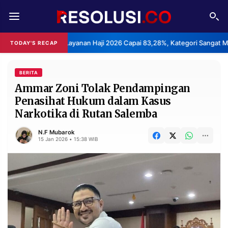
REDAKSI
TENTANG
puasan Layanan Haji 2026 Capai 83,28%, Kategori Sangat Memuaskan.
TODAY'S RECAP
RESOLUSI
IKLAN
TV
BERITA
Ammar Zoni Tolak Pendampingan
Penasihat Hukum dalam Kasus
RUBRIKASI
Narkotika di Rutan Salemba
EDITORIAL
AKSARA
N.F Mubarok
FINANSIA
PERSONA
15 Jan 2026 • 15:38 WIB
DAERAH
NASIONAL
MANCA
SPORT
INFORMASI
PRIVACY
BERITA