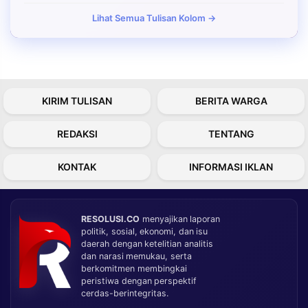
Lihat Semua Tulisan Kolom →
KIRIM TULISAN
BERITA WARGA
REDAKSI
TENTANG
KONTAK
INFORMASI IKLAN
RESOLUSI.CO
menyajikan laporan
politik, sosial, ekonomi, dan isu
daerah dengan ketelitian analitis
dan narasi memukau, serta
berkomitmen membingkai
peristiwa dengan perspektif
cerdas-berintegritas.