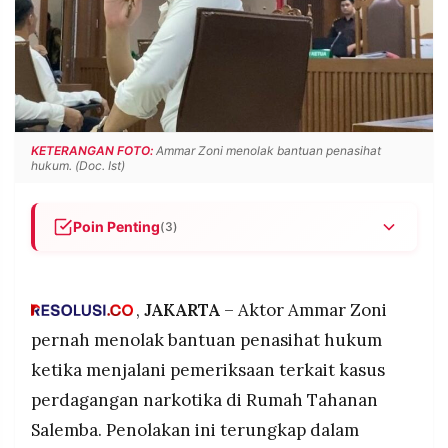
POLICY
WARGA
INFORMASI
KIRIM
IKLAN
TULISAN
PENGADUAN
TERM
OF
SERVICE
KETERANGAN FOTO:
Ammar Zoni menolak bantuan penasihat
hukum. (Doc. Ist)
IKUTI
Poin Penting
(3)
KAMI
Ammar Zoni menolak pendampingan pengacara
saat pemeriksaan kasus narkotika karena tidak
ingin kasusnya ramai di publik dan berharap bisa
,
JAKARTA
– Aktor Ammar Zoni
segera bebas.
pernah menolak bantuan penasihat hukum
Penyidik tetap menawarkan jasa penasihat
ketika menjalani pemeriksaan terkait kasus
hukum sesuai prosedur meskipun Ammar
perdagangan narkotika di Rumah Tahanan
menolak, mengingat statusnya sebagai figur
©
publik yang membutuhkan perlindungan hukum.
Salemba. Penolakan ini terungkap dalam
PT.
RESOLUSI