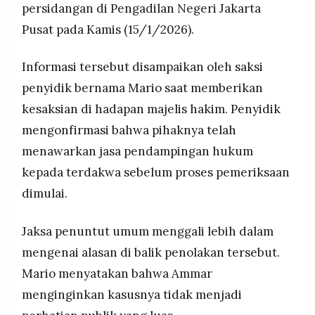
Ammar didakwa bersama lima tersangka lain
persidangan di Pengadilan Negeri Jakarta
MEDIA
PRAMUDITA
dalam kasus penjualan narkotika jenis sabu di
Pusat pada Kamis (15/1/2026).
Rutan Salemba yang diduga terjadi sejak akhir
Desember 2024.
Informasi tersebut disampaikan oleh saksi
©
Resolusi.co
penyidik bernama Mario saat memberikan
-
2026
kesaksian di hadapan majelis hakim. Penyidik
mengonfirmasi bahwa pihaknya telah
PT.
RESOLUSI
menawarkan jasa pendampingan hukum
MEDIA
PRAMUDITA
kepada terdakwa sebelum proses pemeriksaan
dimulai.
Jaksa penuntut umum menggali lebih dalam
mengenai alasan di balik penolakan tersebut.
Mario menyatakan bahwa Ammar
menginginkan kasusnya tidak menjadi