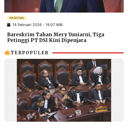
POLICY
WARGA
INFORMASI
KIRIM
NASIONAL
IKLAN
TULISAN
14 Februari 2026 - 16:07 WIB
PENGADUAN
TERM
Bareskrim Tahan Mery Yuniarni, Tiga
OF
SERVICE
Petinggi PT DSI Kini Dipenjara
TERPOPULER
IKUTI
KAMI
©
PT.
RESOLUSI