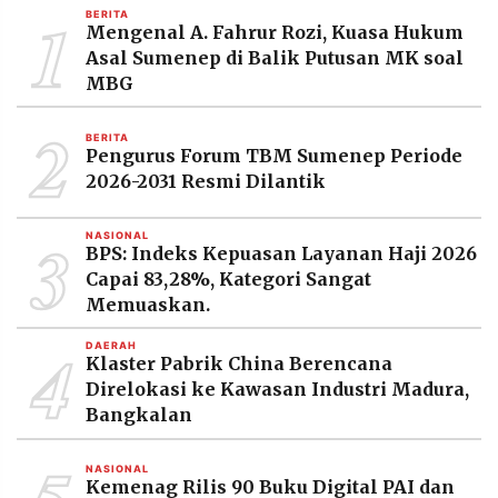
1
MEDIA
BERITA
PRAMUDITA
Mengenal A. Fahrur Rozi, Kuasa Hukum
Asal Sumenep di Balik Putusan MK soal
MBG
©
2
Resolusi.co
BERITA
-
Pengurus Forum TBM Sumenep Periode
2026
2026-2031 Resmi Dilantik
PT.
RESOLUSI
3
MEDIA
NASIONAL
BPS: Indeks Kepuasan Layanan Haji 2026
PRAMUDITA
Capai 83,28%, Kategori Sangat
Memuaskan.
4
DAERAH
Klaster Pabrik China Berencana
Direlokasi ke Kawasan Industri Madura,
Bangkalan
NASIONAL
Kemenag Rilis 90 Buku Digital PAI dan