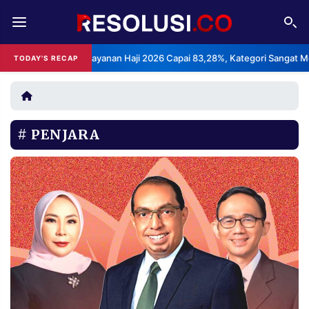
REDAKSI
TENTANG
ks Kepuasan Layanan Haji 2026 Capai 83,28%, Kategori Sangat Memuask
TODAY'S RECAP
RESOLUSI
IKLAN
TV
PENJARA
RUBRIKASI
EDITORIAL
AKSARA
FINANSIA
PERSONA
DAERAH
NASIONAL
MANCA
SPORT
INFORMASI
PRIVACY
BERITA