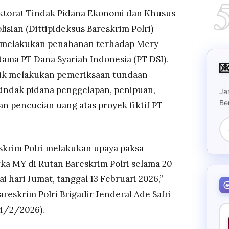
n terkait dugaan penggelapan, penipuan,
ktorat Tindak Pidana Ekonomi dan Khusus
dan pencucian uang yang hanguskan dana ribuan
isian (Dittipideksus Bareskrim Polri)
 melakukan penahanan terhadap Mery
Kejaksaan, PPATK, dan LPSK untuk penelusuran
tama PT Dana Syariah Indonesia (PT DSI).
inggi DSI demi pemulihan kerugian korban

idik melakukan pemeriksaan tundaan
indak pidana penggelapan, penipuan,
Ja
Be
n pencucian uang atas proyek fiktif PT
eskrim Polri melakukan upaya paksa
a MY di Rutan Bareskrim Polri selama 20
i hari Jumat, tanggal 13 Februari 2026,”
areskrim Polri Brigadir Jenderal Ade Safri
14/2/2026).