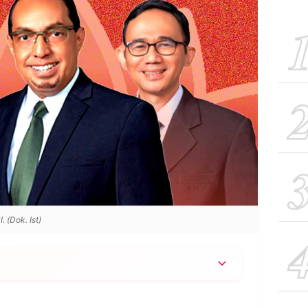
. (Dok. Ist)
i mantan Dirut PT DSI selama 20 hari di Rutan
026), tiga petinggi DSI kini semua dipenjara