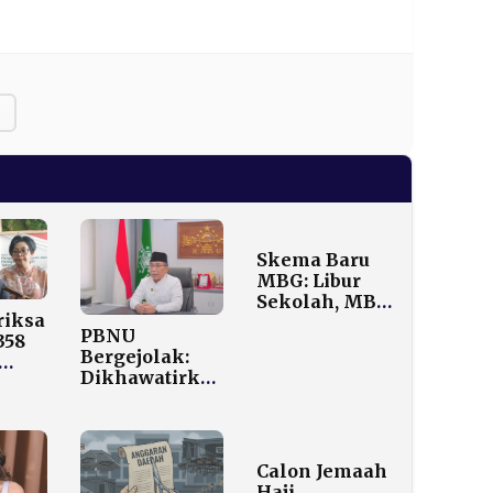
Skema Baru
MBG: Libur
Sekolah, MBG
riksa
Ikut Libur!
PBNU
358
Hemat Rp40
Bergejolak:
Triliun
Dikhawatirkan
Izin
Mengganggu
Stabilitas
n
Kabinet Merah
Putih
Calon Jemaah
Haji