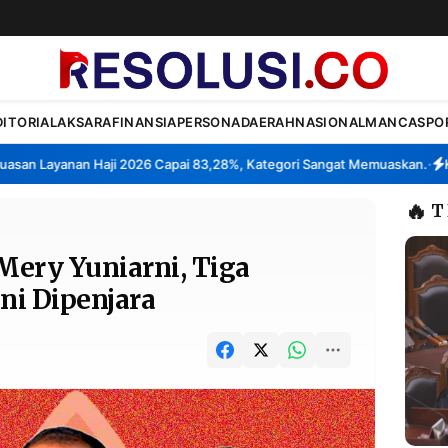
DITORIAL
AKSARA
FINANSIA
PERSONA
DAERAH
NASIONAL
MANCA
SPO
n Layanan Haji 2026 Capai 83,28%, Kategori Sangat Memuaskan.
Klast
•
🔥
T
ery Yuniarni, Tiga
ni Dipenjara