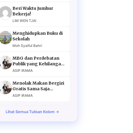
Beri Waktu Jumhur
Bekerja!
LIM WEN TJAI
Menghidupkan Buku di
Sekolah
Moh Syaiful Bahri
MBG dan Perdebatan
Publik yang Kehilangan
Argumen
ASIP IRAMA
Menolak Makan Bergizi
Gratis Sama Saja
Menolak Masa Depan
ASIP IRAMA
Lihat Semua Tulisan Kolom →