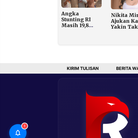
Ridwan Kamil
Angka
Nikita Mi
Stunting RI
Ajukan Ka
Masih 19,8
Yakin Tak
Persen, Ini 5
Lakukan
Fakta yang
Pemerasa
Jarang
Rp4 Milia
Diketahui
KIRIM TULISAN
BERITA W
!