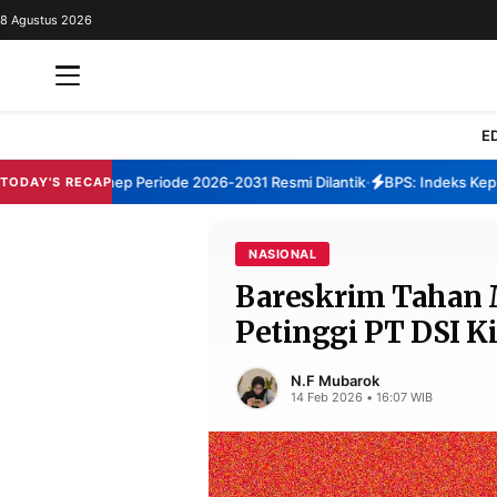
8 Agustus 2026
REDAKSI
TENTANG
RESOLUSI
IKLAN
E
TV
TBM Sumenep Periode 2026-2031 Resmi Dilantik
BPS: Indeks Kepuasa
TODAY'S RECAP
•
RUBRIKASI
EDITORIAL
AKSARA
NASIONAL
Bareskrim Tahan M
FINANSIA
PERSONA
Petinggi PT DSI Ki
DAERAH
NASIONAL
MANCA
SPORT
N.F Mubarok
14 Feb 2026 • 16:07 WIB
INFORMASI
PRIVACY
BERITA