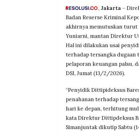
MEDIA
Mery diperiksa 70 pertanyaa
,
Jakarta
– Dire
PRAMUDITA
pelaporan keuangan palsu, 
Badan Reserse Kriminal Kepol
lender DSI
akhirnya memutuskan turut
Penyidik koordinasi dengan 
©
Yuniarni, mantan Direktur U
aset (asset tracing) tiga pet
Resolusi.co
-
Hal ini dilakukan usai peny
2026
terhadap tersangka dugaan t
PT.
RESOLUSI
pelaporan keuangan palsu, da
MEDIA
PRAMUDITA
DSI, Jumat (13/2/2026).
“Penyidik Dittipideksus Bar
penahanan terhadap tersangk
hari ke depan, terhitung mula
kata Direktur Dittipdeksus B
Simanjuntak dikutip Sabtu (