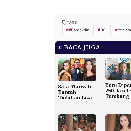
TAGS
#
#
#
#Bareskrim
DSI
Penjara
BACA JUGA
Baru Dipe
Safa Marwah
250 dari 1.
Bantah
Tambang,
Tuduhan Lisa
Sudah 80 
Mariana,
Langsung
Tegaskan
Dibekuka
Hanya
KLH
Berteman
dengan