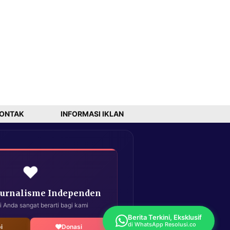
ONTAK
INFORMASI IKLAN
❤️
Jurnalisme Independen
i Anda sangat berarti bagi kami
Berita Terkini, Eksklusif
di WhatsApp Resolusi.co
i
Donasi