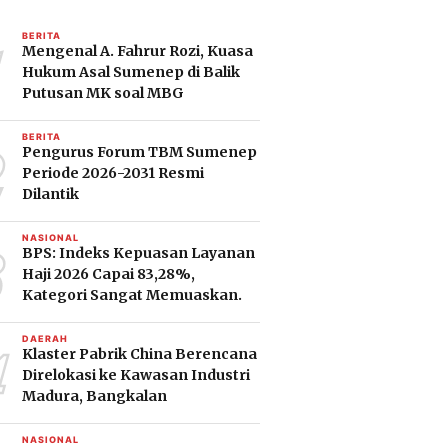
1
BERITA
Mengenal A. Fahrur Rozi, Kuasa
Hukum Asal Sumenep di Balik
Putusan MK soal MBG
2
BERITA
Pengurus Forum TBM Sumenep
Periode 2026-2031 Resmi
Dilantik
3
NASIONAL
BPS: Indeks Kepuasan Layanan
Haji 2026 Capai 83,28%,
Kategori Sangat Memuaskan.
4
DAERAH
Klaster Pabrik China Berencana
Direlokasi ke Kawasan Industri
Madura, Bangkalan
NASIONAL