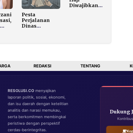
Diwajibkan
Memiliki
rzani
Pesta
Status Aktif
sasi,
Perjalanan
BPJS
Dinas
Kesehatan
Berakhir!
untuk
n
Purbaya-Tito
Perlindungan
r
Pangkas Habis
di Indonesia
Belanja
Seremonial
Pemda demi
MBG
ARGA
REDAKSI
TENTANG
K
RESOLUSI.CO
menyajikan
laporan politik, sosial, ekonomi,
dan isu daerah dengan ketelitian
analitis dan narasi memukau,
Dukung 
serta berkomitmen membingkai
Kontribus
peristiwa dengan perspektif
cerdas-berintegritas.
Kop