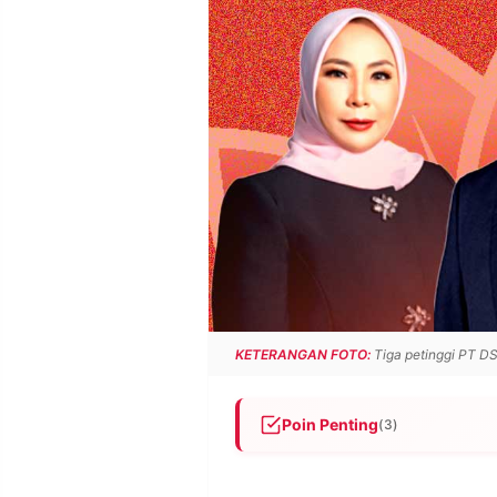
POLICY
WARGA
INFORMASI
KIRIM
IKLAN
TULISAN
PENGADUAN
TERM
OF
SERVICE
IKUTI
KAMI
KETERANGAN FOTO:
Tiga petinggi PT DSI
Poin Penting
(3)
Bareskrim tahan Mery Yuniarn
©
PT.
Bareskrim sejak Jumat (13/2/2
RESOLUSI