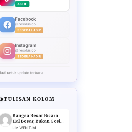
AKTIF
Facebook
@resolusico
SEGERA HADIR
Instagram
@resolusico
SEGERA HADIR
Ikuti untuk update terbaru
️
TULISAN KOLOM
Bangsa Besar Bicara
Hal Besar, Bukan Gosip
Murahan
LIM WEN TJAI