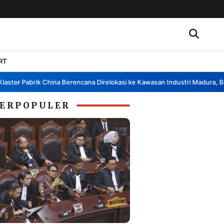
RT
er Pabrik China Berencana Direlokasi ke Kawasan Industri Madura, Bangk
ERPOPULER