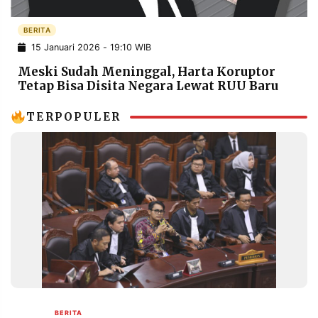
POLICY
WARGA
BERITA
INFORMASI
KIRIM
IKLAN
TULISAN
15 Januari 2026 - 19:10 WIB
Meski Sudah Meninggal, Harta Koruptor
PENGADUAN
TERM
Tetap Bisa Disita Negara Lewat RUU Baru
OF
SERVICE
TERPOPULER
IKUTI
KAMI
©
PT.
BERITA
RESOLUSI