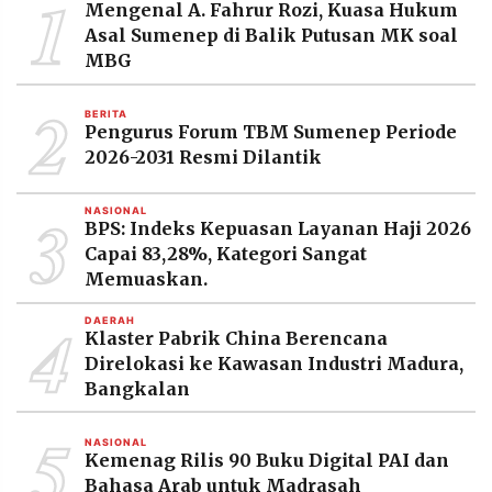
1
Mengenal A. Fahrur Rozi, Kuasa Hukum
MEDIA
PRAMUDITA
Asal Sumenep di Balik Putusan MK soal
MBG
2
©
BERITA
Resolusi.co
Pengurus Forum TBM Sumenep Periode
-
2026-2031 Resmi Dilantik
2026
PT.
3
NASIONAL
RESOLUSI
BPS: Indeks Kepuasan Layanan Haji 2026
MEDIA
PRAMUDITA
Capai 83,28%, Kategori Sangat
Memuaskan.
4
DAERAH
Klaster Pabrik China Berencana
Direlokasi ke Kawasan Industri Madura,
Bangkalan
5
NASIONAL
Kemenag Rilis 90 Buku Digital PAI dan
Bahasa Arab untuk Madrasah