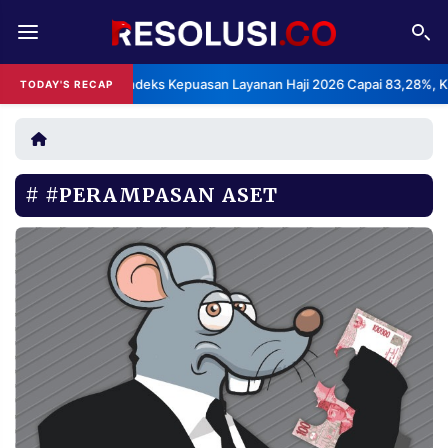
REDAKSI
TENTANG
BPS: Indeks Kepuasan Layanan Haji 2026 Capai 83,28%, Katego
TODAY'S RECAP
•
RESOLUSI
IKLAN
TV
#PERAMPASAN ASET
RUBRIKASI
EDITORIAL
AKSARA
FINANSIA
PERSONA
DAERAH
NASIONAL
MANCA
SPORT
INFORMASI
PRIVACY
BERITA