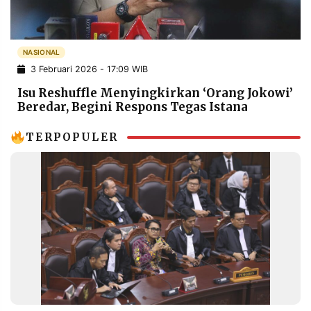
POLICY
WARGA
INFORMASI
KIRIM
IKLAN
TULISAN
NASIONAL
3 Februari 2026 - 17:09 WIB
PENGADUAN
TERM
OF
Isu Reshuffle Menyingkirkan ‘Orang Jokowi’
SERVICE
Beredar, Begini Respons Tegas Istana
TERPOPULER
IKUTI
KAMI
©
PT.
RESOLUSI