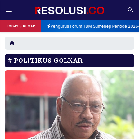
REDAKSI
TENTANG
Pengurus Forum TBM Sumenep Periode 2026-2
TODAY'S RECAP
RESOLUSI
IKLAN
TV
POLITIKUS GOLKAR
RUBRIKASI
EDITORIAL
AKSARA
FINANSIA
PERSONA
DAERAH
NASIONAL
MANCA
SPORT
INFORMASI
PRIVACY
BERITA