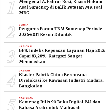
1
Mengenal A. Fahrur Rozi, Kuasa Hukum
MEDIA
PRAMUDITA
Asal Sumenep di Balik Putusan MK soal
MBG
2
BERITA
©
Pengurus Forum TBM Sumenep Periode
Resolusi.co
-
2026-2031 Resmi Dilantik
2026
3
PT.
NASIONAL
RESOLUSI
BPS: Indeks Kepuasan Layanan Haji 2026
MEDIA
Capai 83,28%, Kategori Sangat
PRAMUDITA
Memuaskan.
4
DAERAH
Klaster Pabrik China Berencana
Direlokasi ke Kawasan Industri Madura,
Bangkalan
5
NASIONAL
Kemenag Rilis 90 Buku Digital PAI dan
Bahasa Arab untuk Madrasah