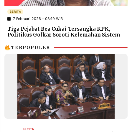
POLICY
WARGA
BERITA
INFORMASI
KIRIM
7 Februari 2026 - 08:19 WIB
IKLAN
TULISAN
Tiga Pejabat Bea Cukai Tersangka KPK,
PENGADUAN
TERM
Politikus Golkar Soroti Kelemahan Sistem
OF
SERVICE
TERPOPULER
IKUTI
KAMI
©
PT.
BERITA
RESOLUSI