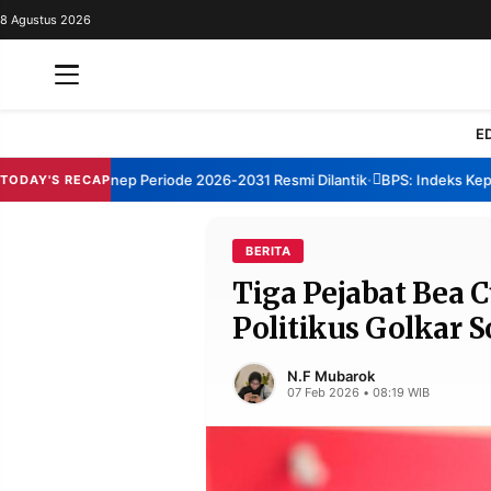
8 Agustus 2026
REDAKSI
TENTANG
RESOLUSI
IKLAN
E
TV
 TBM Sumenep Periode 2026-2031 Resmi Dilantik
BPS: Indeks Kepuasa
TODAY'S RECAP
•
RUBRIKASI
EDITORIAL
AKSARA
BERITA
Tiga Pejabat Bea 
FINANSIA
PERSONA
Politikus Golkar 
DAERAH
NASIONAL
MANCA
SPORT
N.F Mubarok
07 Feb 2026 • 08:19 WIB
INFORMASI
PRIVACY
BERITA