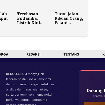
 Ada
Berperan
Purbaya,
an
Selesaikan
Tegaskan
Konflik Global
Prioritas
llah
Terobosan
Turun Jalan
Pemerintah
mpin
Finlandia,
Ribuan Orang,
adalah
Listrik Kini
Petani
Koordinasi
an
Bisa Dikirim
Tembakau dan
Ekonomi
5–
Lewat Udara
Buruh Rokok
Seperti Sinyal
Minta LSM
n
Wi-Fi
Bodong
si
Ditindak
ARGA
REDAKSI
TENTANG
K
RESOLUSI.CO
menyajikan
laporan politik, sosial, ekonomi,
dan isu daerah dengan ketelitian
analitis dan narasi memukau,
Dukung 
serta berkomitmen membingkai
Kontribus
peristiwa dengan perspektif
cerdas-berintegritas.