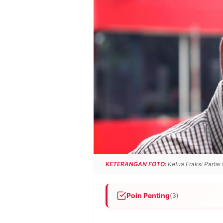
POLICY
WARGA
INFORMASI
KIRIM
IKLAN
TULISAN
PENGADUAN
TERM
OF
SERVICE
IKUTI
KAMI
KETERANGAN FOTO:
Ketua Fraksi Partai
Poin Penting
(3)
©
KPK menetapkan enam tersang
PT.
RESOLUSI