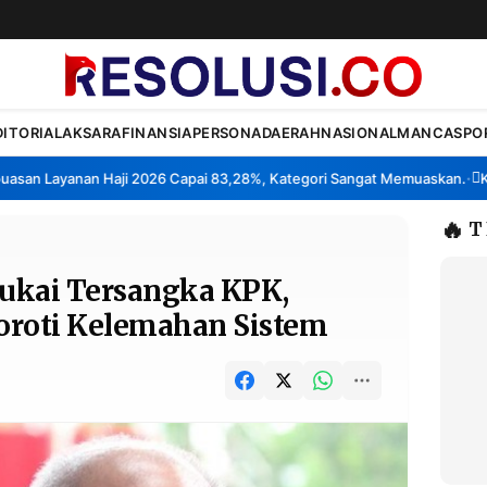
DITORIAL
AKSARA
FINANSIA
PERSONA
DAERAH
NASIONAL
MANCA
SPO
n Layanan Haji 2026 Capai 83,28%, Kategori Sangat Memuaskan.
Klast
•
🔥
T
Cukai Tersangka KPK,
Soroti Kelemahan Sistem