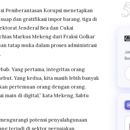
arkus Mekeng menyebut sistem pertemuan tatap
si Pemberantasan Korupsi menetapkan
i jadi celah korupsi
uap dan gratifikasi impor barang, tiga di
inan pensiun memadai dinilai jadi faktor
rektorat Jenderal Bea dan Cukai
g haram untuk hari tua
hias Markus Mekeng dari Fraksi Golkar

an tatap muka dalam proses administrasi
Ja
.
Be
ebab. Yang pertama, integritas orang
but. Yang kedua, kita masih lebih banyak
kan pertemuan orang dengan orang.
 main di digital,” kata Mekeng, Sabtu
sa mengurangi potensi penyalahgunaan
g terjadi di sektor perpajakan.