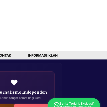
ONTAK
INFORMASI IKLAN
❤️
Jurnalisme Independen
i Anda sangat berarti bagi kami
Berita Terkini, Eksklusif
di WhatsApp Resolusi.co