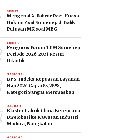
1
BERITA
Mengenal A. Fahrur Rozi, Kuasa
Hukum Asal Sumenep di Balik
Putusan MK soal MBG
2
BERITA
Pengurus Forum TBM Sumenep
Periode 2026-2031 Resmi
Dilantik
3
NASIONAL
BPS: Indeks Kepuasan Layanan
Haji 2026 Capai 83,28%,
Kategori Sangat Memuaskan.
4
DAERAH
Klaster Pabrik China Berencana
Direlokasi ke Kawasan Industri
Madura, Bangkalan
NASIONAL