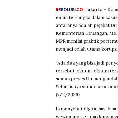
pejabat Bea Cukai Kemenkeu
MEDIA
PRAMUDITA
Politikus Golkar Melchias M
,
Jakarta
– Komi
muka dan minimnya digitalisas
enam tersangka dalam kasus s
Gaji rendah dan ketiadaan jam
antaranya adalah pejabat Di
pendorong oknum mencari uan
©
Resolusi.co
Kementerian Keuangan. Melc
-
2026
MPR menilai praktik pertemu
menjadi celah utama korupsi
PT.
RESOLUSI
MEDIA
PRAMUDITA
“Ada dua yang bisa jadi peny
tersebut, oknum-oknum terse
semua proses itu mengandal
Seharusnya sudah harus mulai
(7/2/2026).
Ia menyebut digitalisasi bi
wewenang, serupa dengan yan