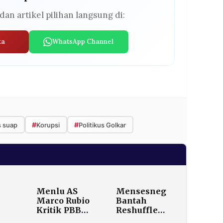
dan artikel pilihan langsung di:
ta
WhatsApp Channel
#
#
 suap
Korupsi
Politikus Golkar
Menlu AS
Mensesneg
Marco Rubio
Bantah
Kritik PBB
Reshuffle
Nyaris Tak
Menkeu