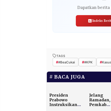
Dapatkan berita 
Indeks Beri
TAGS
#
#
#
#BeaCukai
#KPK
Kasus
BACA JUGA
Presiden
Jelang
Prabowo
Ramadan,
Instruksikan
Pemkab
TNI-Polri
Sumenep