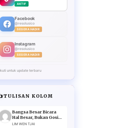
AKTIF
Facebook
@resolusico
SEGERA HADIR
Instagram
@resolusico
SEGERA HADIR
Ikuti untuk update terbaru
️
TULISAN KOLOM
Bangsa Besar Bicara
Hal Besar, Bukan Gosip
Murahan
LIM WEN TJAI