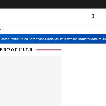
RT
er Pabrik China Berencana Direlokasi ke Kawasan Industri Madura, Bangk
ERPOPULER