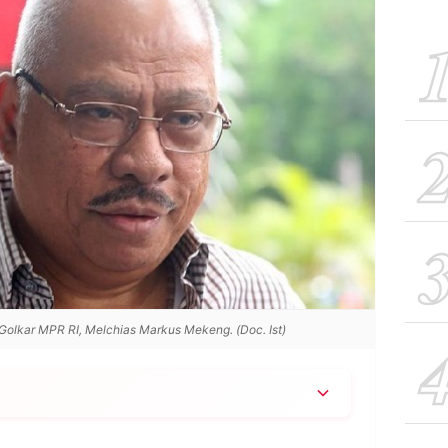
 Golkar MPR RI, Melchias Markus Mekeng. (Doc. Ist)
ka kasus suap impor barang, tiga di antaranya