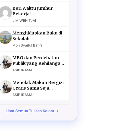
Beri Waktu Jumhur
Bekerja!
LIM WEN TJAI
Menghidupkan Buku di
Sekolah
Moh Syaiful Bahri
MBG dan Perdebatan
Publik yang Kehilangan
Argumen
ASIP IRAMA
Menolak Makan Bergizi
Gratis Sama Saja
Menolak Masa Depan
ASIP IRAMA
Lihat Semua Tulisan Kolom →