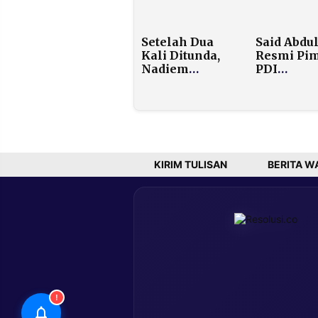
Amankan
Jamin Tak
Sumber Daya
Kelangka
Alam dari
Sembako
Setelah Dua
Said Abdu
Eksploitasi
Kali Ditunda,
Resmi Pi
Ilegal
Nadiem
PDI
Akhirnya
Perjuang
Jalani Sidang
Jatim 202
Dakwaan
2030,
Korupsi
Tekanka
Chromebook
Konsolida
dan Kerja
Nyata
KIRIM TULISAN
BERITA W
!