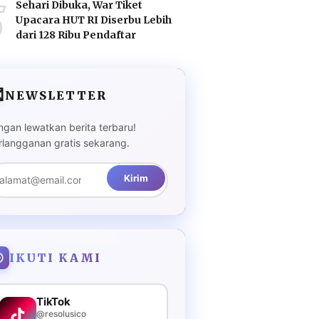
5
Sehari Dibuka, War Tiket
Upacara HUT RI Diserbu Lebih
dari 128 Ribu Pendaftar

NEWSLETTER
ngan lewatkan berita terbaru!
rlangganan gratis sekarang.
Kirim
IKUTI KAMI
TikTok
@resolusico