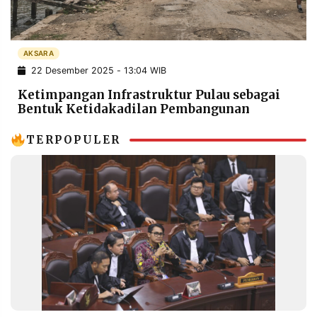
POLICY
WARGA
INFORMASI
KIRIM
IKLAN
TULISAN
AKSARA
22 Desember 2025 - 13:04 WIB
PENGADUAN
TERM
OF
Ketimpangan Infrastruktur Pulau sebagai
SERVICE
Bentuk Ketidakadilan Pembangunan
TERPOPULER
IKUTI
KAMI
©
PT.
RESOLUSI