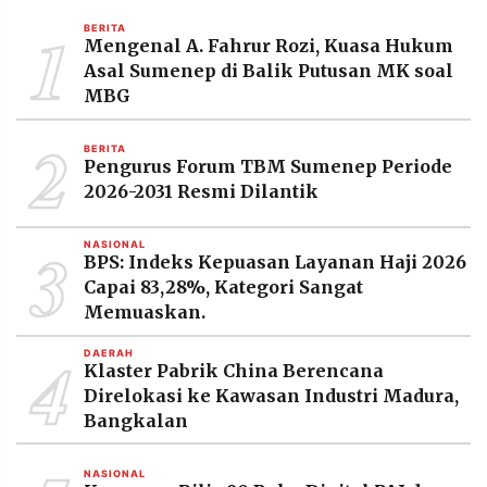
MEDIA
1
PRAMUDITA
BERITA
Mengenal A. Fahrur Rozi, Kuasa Hukum
Asal Sumenep di Balik Putusan MK soal
MBG
©
Resolusi.co
2
-
BERITA
2026
Pengurus Forum TBM Sumenep Periode
2026-2031 Resmi Dilantik
PT.
RESOLUSI
MEDIA
3
PRAMUDITA
NASIONAL
BPS: Indeks Kepuasan Layanan Haji 2026
Capai 83,28%, Kategori Sangat
Memuaskan.
4
DAERAH
Klaster Pabrik China Berencana
Direlokasi ke Kawasan Industri Madura,
Bangkalan
NASIONAL