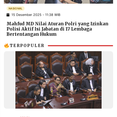
POLICY
WARGA
NASIONAL
INFORMASI
KIRIM
15 Desember 2025 - 11:38 WIB
IKLAN
TULISAN
Mahfud MD Nilai Aturan Polri yang Izinkan
PENGADUAN
TERM
Polisi Aktif Isi Jabatan di 17 Lembaga
OF
Bertentangan Hukum
SERVICE
TERPOPULER
IKUTI
KAMI
©
PT.
RESOLUSI