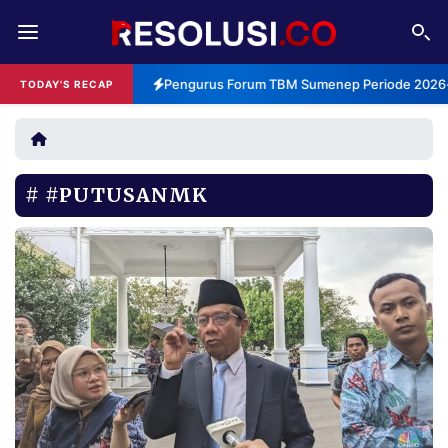
REDAKSI
TENTANG
Pengurus Forum TBM Sumenep Periode 2026-2
TODAY'S RECAP
RESOLUSI
IKLAN
TV
#PUTUSANMK
RUBRIKASI
EDITORIAL
AKSARA
FINANSIA
PERSONA
DAERAH
NASIONAL
MANCA
SPORT
INFORMASI
PRIVACY
BERITA