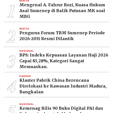
1
BERITA
MEDIA
Mengenal A. Fahrur Rozi, Kuasa Hukum
PRAMUDITA
Asal Sumenep di Balik Putusan MK soal
MBG
2
©
BERITA
Resolusi.co
Pengurus Forum TBM Sumenep Periode
-
2026
2026-2031 Resmi Dilantik
PT.
3
RESOLUSI
NASIONAL
MEDIA
BPS: Indeks Kepuasan Layanan Haji 2026
PRAMUDITA
Capai 83,28%, Kategori Sangat
Memuaskan.
4
DAERAH
Klaster Pabrik China Berencana
Direlokasi ke Kawasan Industri Madura,
Bangkalan
5
NASIONAL
Kemenag Rilis 90 Buku Digital PAI dan