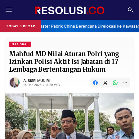
REDAKSI
TENTANG
Klaster Pabrik China Berencana Direlokasi ke Kawasan
TODAY'S RECAP
RESOLUSI
IKLAN
TV
NASIONAL
Mahfud MD Nilai Aturan Polri yang
Izinkan Polisi Aktif Isi Jabatan di 17
RUBRIKASI
Lembaga Bertentangan Hukum
EDITORIAL
AKSARA
A. BISRI MUNIRI
FINANSIA
PERSONA
15 Des 2025 • 11:38 WIB
DAERAH
NASIONAL
MANCA
SPORT
INFORMASI
PRIVACY
BERITA