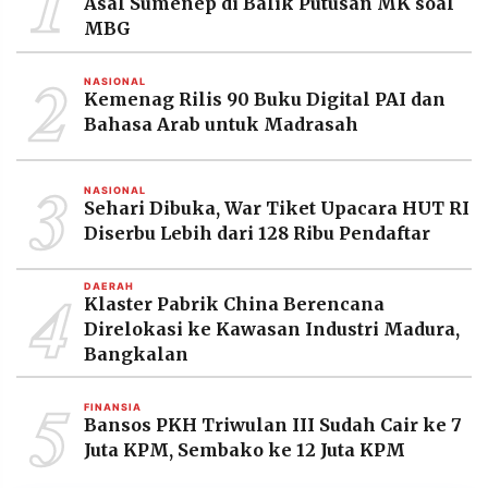
1
Asal Sumenep di Balik Putusan MK soal
MBG
2
NASIONAL
Kemenag Rilis 90 Buku Digital PAI dan
Bahasa Arab untuk Madrasah
3
NASIONAL
Sehari Dibuka, War Tiket Upacara HUT RI
Diserbu Lebih dari 128 Ribu Pendaftar
4
DAERAH
Klaster Pabrik China Berencana
Direlokasi ke Kawasan Industri Madura,
Bangkalan
5
FINANSIA
Bansos PKH Triwulan III Sudah Cair ke 7
Juta KPM, Sembako ke 12 Juta KPM