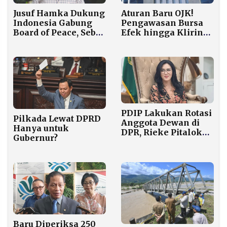
Jusuf Hamka Dukung
Aturan Baru OJK!
Indonesia Gabung
Pengawasan Bursa
Board of Peace, Sebut
Efek hingga Kliring
Prabowo Ahli
Kini Lebih Ketat,
Strategi
Fokus Anti-Fraud
PDIP Lakukan Rotasi
Pilkada Lewat DPRD
Anggota Dewan di
Hanya untuk
DPR, Rieke Pitaloka
Gubernur?
Pindah ke Komisi III
Baru Diperiksa 250