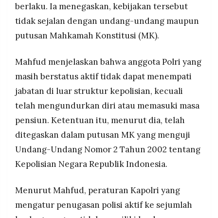
berlaku. Ia menegaskan, kebijakan tersebut
MEDIA
PRAMUDITA
tidak sejalan dengan undang-undang maupun
putusan Mahkamah Konstitusi (MK).
©
Resolusi.co
Mahfud menjelaskan bahwa anggota Polri yang
-
2026
masih berstatus aktif tidak dapat menempati
jabatan di luar struktur kepolisian, kecuali
PT.
RESOLUSI
MEDIA
telah mengundurkan diri atau memasuki masa
PRAMUDITA
pensiun. Ketentuan itu, menurut dia, telah
ditegaskan dalam putusan MK yang menguji
Undang-Undang Nomor 2 Tahun 2002 tentang
Kepolisian Negara Republik Indonesia.
Menurut Mahfud, peraturan Kapolri yang
mengatur penugasan polisi aktif ke sejumlah