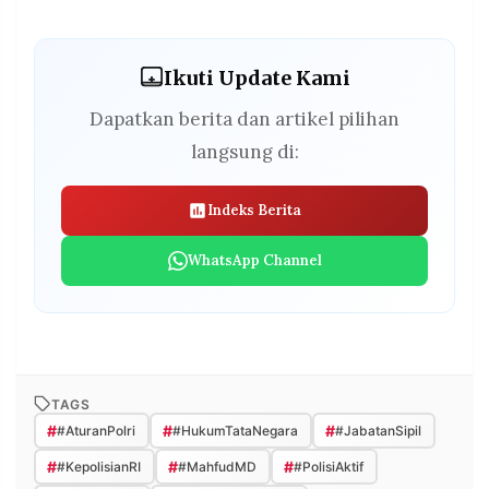
Ikuti Update Kami
Dapatkan berita dan artikel pilihan
langsung di:
Indeks Berita
WhatsApp Channel
TAGS
#
#
#
#AturanPolri
#HukumTataNegara
#JabatanSipil
#
#
#
#KepolisianRI
#MahfudMD
#PolisiAktif