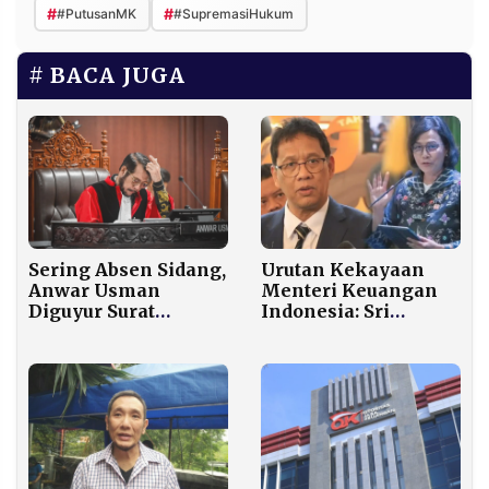
#
#
#PutusanMK
#SupremasiHukum
BACA JUGA
Sering Absen Sidang,
Urutan Kekayaan
Anwar Usman
Menteri Keuangan
Diguyur Surat
Indonesia: Sri
Peringatan MKMK
Mulyani Tertinggi,
Purbaya di Posisi
Kedua