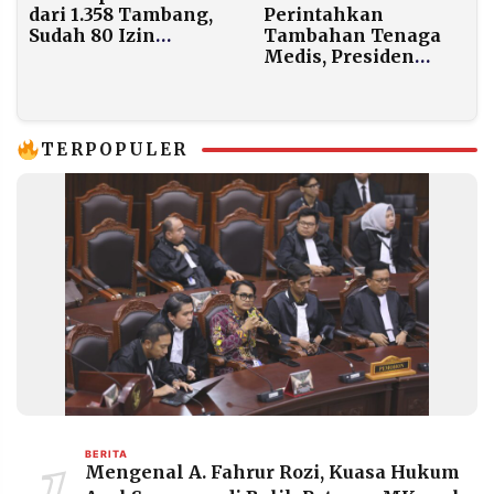
dari 1.358 Tambang,
Perintahkan
Sudah 80 Izin
Tambahan Tenaga
Langsung
Medis, Presiden
Dibekukan KLH
Prabowo Minta
Dokter Magang dan
Koas Turun ke
Lokasi Bencana
TERPOPULER
Sumatera
BERITA
Mengenal A. Fahrur Rozi, Kuasa Hukum