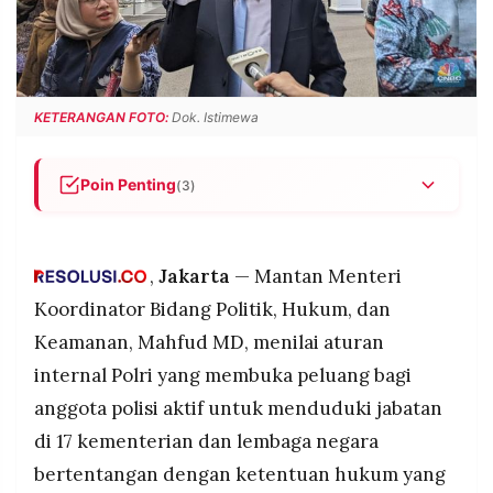
POLICY
WARGA
INFORMASI
KIRIM
IKLAN
TULISAN
PENGADUAN
TERM
KETERANGAN FOTO:
Dok. Istimewa
OF
SERVICE
Poin Penting
(3)
Mahfud MD menilai aturan Polri yang
IKUTI
membolehkan polisi aktif menjabat di 17 lembaga
KAMI
bertentangan dengan undang-undang dan
,
Jakarta
— Mantan Menteri
putusan MK.
Koordinator Bidang Politik, Hukum, dan
Putusan Mahkamah Konstitusi menegaskan
Keamanan, Mahfud MD, menilai aturan
anggota Polri aktif hanya boleh menduduki
internal Polri yang membuka peluang bagi
jabatan di luar kepolisian setelah pensiun atau
mengundurkan diri.
anggota polisi aktif untuk menduduki jabatan
Polemik aturan tersebut memicu perdebatan
di 17 kementerian dan lembaga negara
publik terkait kepatuhan Polri terhadap prinsip
©
bertentangan dengan ketentuan hukum yang
PT.
supremasi hukum.
RESOLUSI