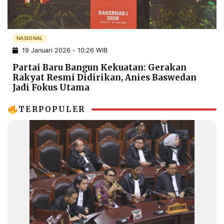
POLICY
WARGA
INFORMASI
KIRIM
IKLAN
TULISAN
NASIONAL
19 Januari 2026 - 10:26 WIB
PENGADUAN
TERM
OF
Partai Baru Bangun Kekuatan: Gerakan
SERVICE
Rakyat Resmi Didirikan, Anies Baswedan
Jadi Fokus Utama
TERPOPULER
IKUTI
KAMI
©
PT.
RESOLUSI