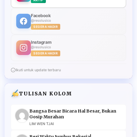
Facebook
@resolusico
SEGERA HADIR
Instagram
@resolusico
SEGERA HADIR
Ikuti untuk update terbaru
TULISAN KOLOM
Bangsa Besar Bicara Hal Besar, Bukan
Gosip Murahan
LIM WEN TJAI
Beri Waktu Jumhur Bekerja!