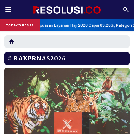
REDAKSI
TENTANG
PS: Indeks Kepuasan Layanan Haji 2026 Capai 83,28%, Kategori Sangat
TODAY'S RECAP
RESOLUSI
IKLAN
TV
RAKERNAS2026
RUBRIKASI
EDITORIAL
AKSARA
FINANSIA
PERSONA
DAERAH
NASIONAL
MANCA
SPORT
INFORMASI
PRIVACY
BERITA