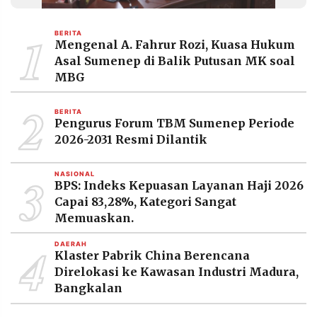
MEDIA
PRAMUDITA
1
BERITA
Mengenal A. Fahrur Rozi, Kuasa Hukum
Asal Sumenep di Balik Putusan MK soal
©
MBG
Resolusi.co
-
2
2026
BERITA
Pengurus Forum TBM Sumenep Periode
PT.
2026-2031 Resmi Dilantik
RESOLUSI
MEDIA
PRAMUDITA
3
NASIONAL
BPS: Indeks Kepuasan Layanan Haji 2026
Capai 83,28%, Kategori Sangat
Memuaskan.
4
DAERAH
Klaster Pabrik China Berencana
Direlokasi ke Kawasan Industri Madura,
Bangkalan