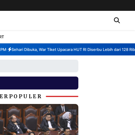
RT
Sehari Dibuka, War Tiket Upacara HUT RI Diserbu Lebih dari 128 Ribu 
•
ERPOPULER