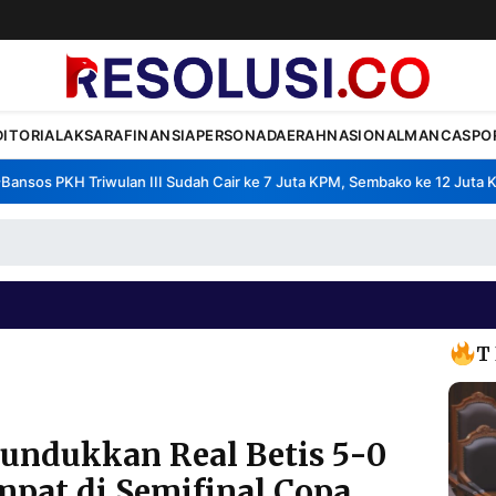
DITORIAL
AKSARA
FINANSIA
PERSONA
DAERAH
NASIONAL
MANCA
SPO
sos PKH Triwulan III Sudah Cair ke 7 Juta KPM, Sembako ke 12 Juta KPM
T
Tundukkan Real Betis 5-0
pat di Semifinal Copa