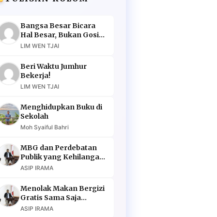
Bangsa Besar Bicara
Hal Besar, Bukan Gosip
Murahan
LIM WEN TJAI
Beri Waktu Jumhur
Bekerja!
LIM WEN TJAI
Menghidupkan Buku di
Sekolah
Moh Syaiful Bahri
MBG dan Perdebatan
Publik yang Kehilangan
Argumen
ASIP IRAMA
Menolak Makan Bergizi
Gratis Sama Saja
Menolak Masa Depan
ASIP IRAMA