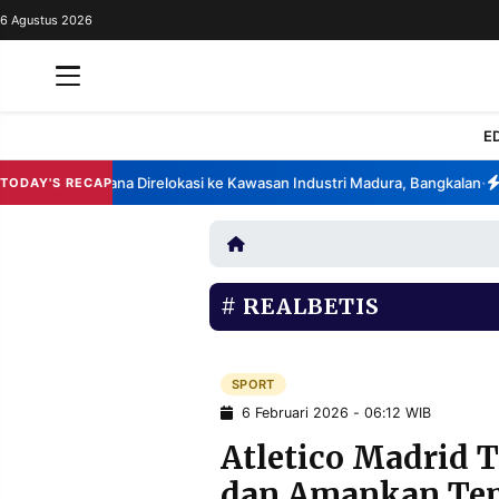
6 Agustus 2026
REDAKSI
TENTANG
RESOLUSI
IKLAN
E
TV
 China Berencana Direlokasi ke Kawasan Industri Madura, Bangkalan
Ban
TODAY'S RECAP
•
RUBRIKASI
EDITORIAL
AKSARA
FINANSIA
PERSONA
REALBETIS
DAERAH
NASIONAL
MANCA
SPORT
SPORT
6 Februari 2026 - 06:12 WIB
Atletico Madrid 
INFORMASI
dan Amankan Tem
PRIVACY
BERITA