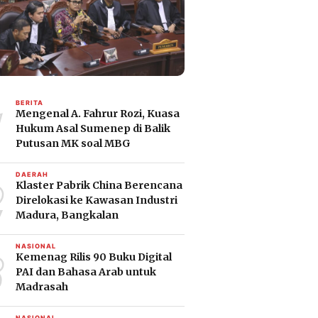
1
BERITA
Mengenal A. Fahrur Rozi, Kuasa
Hukum Asal Sumenep di Balik
Putusan MK soal MBG
2
DAERAH
Klaster Pabrik China Berencana
Direlokasi ke Kawasan Industri
Madura, Bangkalan
3
NASIONAL
Kemenag Rilis 90 Buku Digital
PAI dan Bahasa Arab untuk
Madrasah
NASIONAL