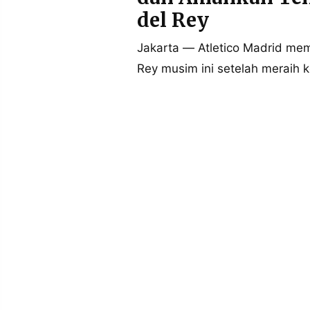
POLICY
WARGA
del Rey
INFORMASI
KIRIM
IKLAN
TULISAN
Jakarta — Atletico Madrid mem
Rey musim ini setelah meraih
PENGADUAN
TERM
OF
SERVICE
IKUTI
KAMI
©
PT.
RESOLUSI