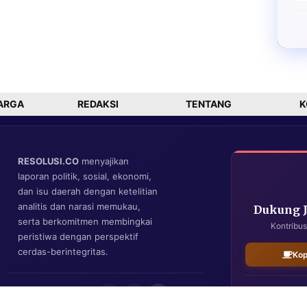
ARGA
REDAKSI
TENTANG
K
RESOLUSI.CO
menyajikan
laporan politik, sosial, ekonomi,
dan isu daerah dengan ketelitian
analitis dan narasi memukau,
Dukung 
serta berkomitmen membingkai
Kontribus
peristiwa dengan perspektif
cerdas-berintegritas.
Kop
IKUTI KAMI