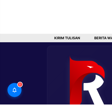
KIRIM TULISAN
BERITA W
!