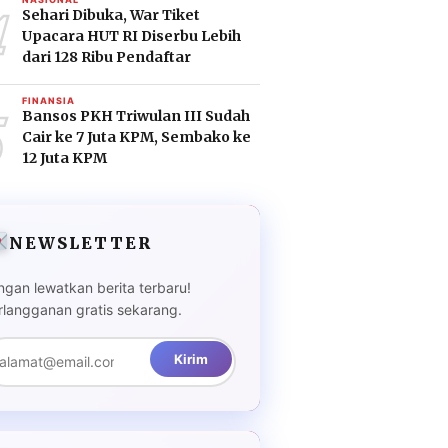
4
Sehari Dibuka, War Tiket
Upacara HUT RI Diserbu Lebih
dari 128 Ribu Pendaftar
5
FINANSIA
Bansos PKH Triwulan III Sudah
Cair ke 7 Juta KPM, Sembako ke
12 Juta KPM
NEWSLETTER
ngan lewatkan berita terbaru!
rlangganan gratis sekarang.
Kirim