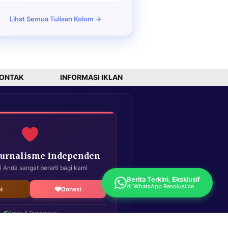
Lihat Semua Tulisan Kolom →
ONTAK
INFORMASI IKLAN
Jurnalisme Independen
i Anda sangat berarti bagi kami
Berita Terkini, Eksklusif
di WhatsApp Resolusi.co
i
Donasi
Aman & Terpercaya