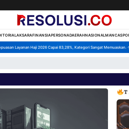
DITORIAL
AKSARA
FINANSIA
PERSONA
DAERAH
NASIONAL
MANCA
SPO
san Layanan Haji 2026 Capai 83,28%, Kategori Sangat Memuaskan.
Kl
•
T