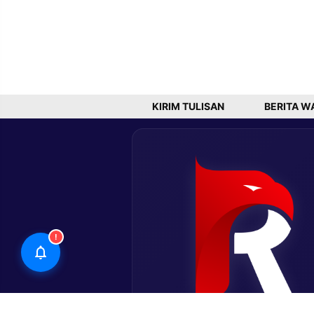
KIRIM TULISAN
BERITA W
!