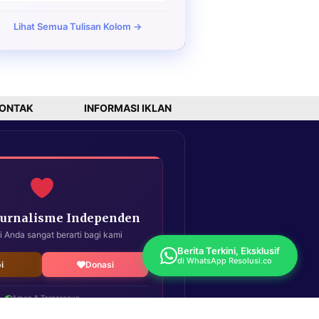
Lihat Semua Tulisan Kolom →
ONTAK
INFORMASI IKLAN
Jurnalisme Independen
i Anda sangat berarti bagi kami
Berita Terkini, Eksklusif
di WhatsApp Resolusi.co
i
Donasi
Aman & Terpercaya