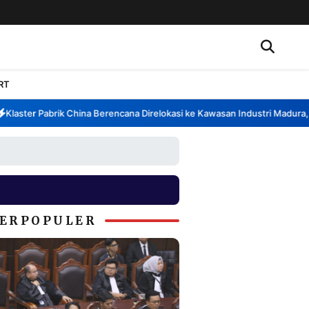
RT
aster Pabrik China Berencana Direlokasi ke Kawasan Industri Madura, Ba
ERPOPULER