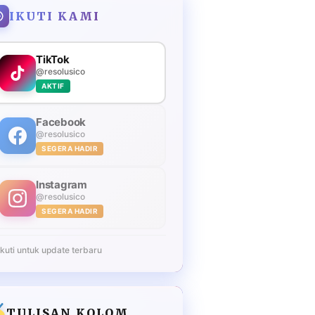
IKUTI KAMI
TikTok
@resolusico
AKTIF
Facebook
@resolusico
SEGERA HADIR
Instagram
@resolusico
SEGERA HADIR
Ikuti untuk update terbaru
TULISAN KOLOM