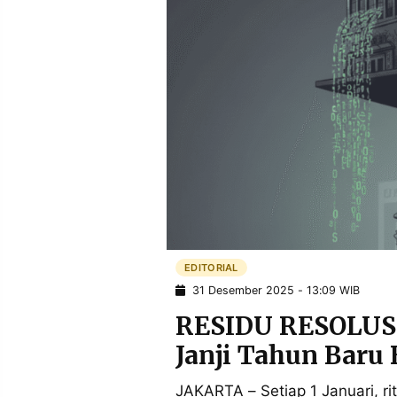
POLICY
WARGA
INFORMASI
KIRIM
IKLAN
TULISAN
PENGADUAN
TERM
OF
SERVICE
IKUTI
KAMI
EDITORIAL
31 Desember 2025 - 13:09 WIB
RESIDU RESOLUSI
Janji Tahun Baru 
©
PT.
JAKARTA – Setiap 1 Januari, ri
RESOLUSI