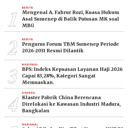
MEDIA
1
PRAMUDITA
BERITA
Mengenal A. Fahrur Rozi, Kuasa Hukum
Asal Sumenep di Balik Putusan MK soal
MBG
©
Resolusi.co
2
-
BERITA
2026
Pengurus Forum TBM Sumenep Periode
2026-2031 Resmi Dilantik
PT.
RESOLUSI
MEDIA
3
PRAMUDITA
NASIONAL
BPS: Indeks Kepuasan Layanan Haji 2026
Capai 83,28%, Kategori Sangat
Memuaskan.
4
DAERAH
Klaster Pabrik China Berencana
Direlokasi ke Kawasan Industri Madura,
Bangkalan
NASIONAL