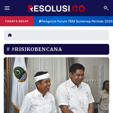
REDAKSI
TENTANG
Pengurus Forum TBM Sumenep Periode 2026-2
TODAY'S RECAP
RESOLUSI
IKLAN
TV
#RISIKOBENCANA
RUBRIKASI
EDITORIAL
AKSARA
FINANSIA
PERSONA
DAERAH
NASIONAL
MANCA
SPORT
INFORMASI
PRIVACY
BERITA