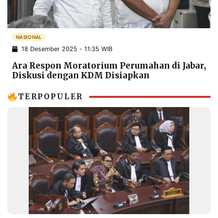
POLICY
WARGA
INFORMASI
KIRIM
IKLAN
TULISAN
NASIONAL
18 Desember 2025 - 11:35 WIB
PENGADUAN
TERM
OF
Ara Respon Moratorium Perumahan di Jabar,
SERVICE
Diskusi dengan KDM Disiapkan
TERPOPULER
IKUTI
KAMI
©
PT.
RESOLUSI