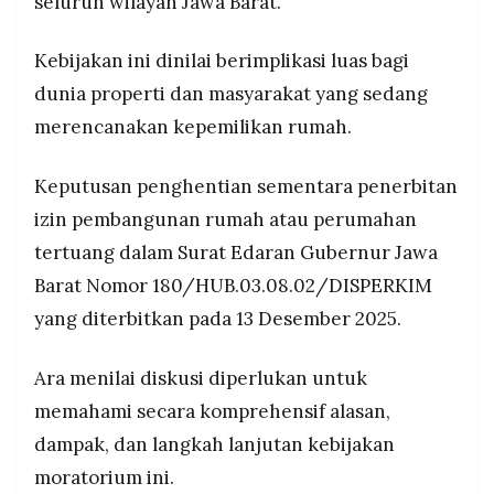
seluruh wilayah Jawa Barat.
dan masyarakat.
MEDIA
PRAMUDITA
Kebijakan ini dinilai berimplikasi luas bagi
dunia properti dan masyarakat yang sedang
©
merencanakan kepemilikan rumah.
Resolusi.co
-
2026
Keputusan penghentian sementara penerbitan
PT.
izin pembangunan rumah atau perumahan
RESOLUSI
MEDIA
PRAMUDITA
tertuang dalam Surat Edaran Gubernur Jawa
Barat Nomor 180/HUB.03.08.02/DISPERKIM
yang diterbitkan pada 13 Desember 2025.
Ara menilai diskusi diperlukan untuk
memahami secara komprehensif alasan,
dampak, dan langkah lanjutan kebijakan
moratorium ini.