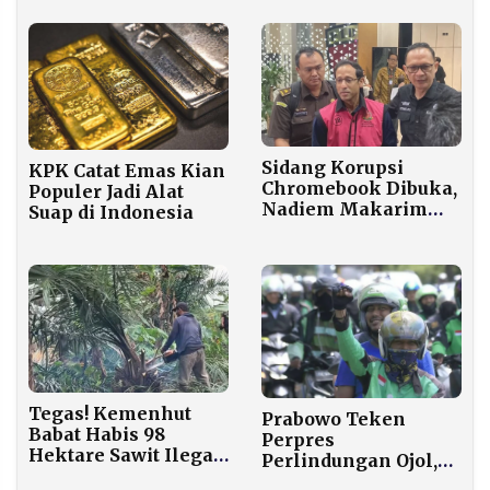
Tegaskan Formula
Baru Berlaku
Nasional
Sidang Korupsi
KPK Catat Emas Kian
Chromebook Dibuka,
Populer Jadi Alat
Nadiem Makarim
Suap di Indonesia
Tak Hadir
Tegas! Kemenhut
Prabowo Teken
Babat Habis 98
Perpres
Hektare Sawit Ilegal
Perlindungan Ojol,
di Kawasan
Potongan Aplikator