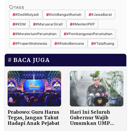
TAGS
#
#
#
#DediMulyadi
#IzinBangunRumah
#JawaBarat
#
#
#
#KDM
#MaruararSirait
#MenteriPKP
#
#
#MoratoriumPerumahan
#PembangunanPerumahan
#
#
#
#PropertiIndonesia
#RisikoBencana
#TataRuang
BACA JUGA
Prabowo: Guru Harus
Hari Ini Seluruh
Tegas, Jangan Takut
Gubernur Wajib
Hadapi Anak Pejabat
Umumkan UMP
2026, Menaker