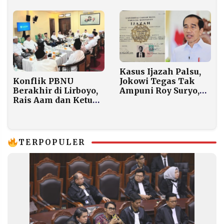
Dilindungi
Dipangkas dari 20
Persen Menjadi 8
Persen
Kasus Ijazah Palsu,
Jokowi Tegas Tak
Konflik PBNU
Ampuni Roy Suryo,
Berakhir di Lirboyo,
Rismon, dan Dr. Tifa:
Rais Aam dan Ketum
Terlalu Ekstrem!
Kompak Putuskan
Muktamar ke-35
Bareng
TERPOPULER