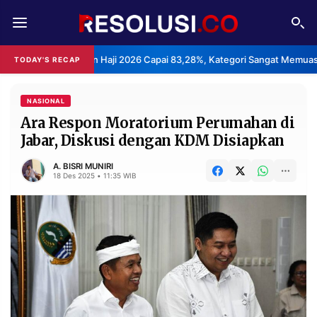
REDAKSI
TENTANG
 Layanan Haji 2026 Capai 83,28%, Kategori Sangat Memuaskan.
TODAY'S RECAP
•
RESOLUSI
IKLAN
TV
NASIONAL
Ara Respon Moratorium Perumahan di
Jabar, Diskusi dengan KDM Disiapkan
RUBRIKASI
EDITORIAL
AKSARA
A. BISRI MUNIRI
18 Des 2025 • 11:35 WIB
FINANSIA
PERSONA
DAERAH
NASIONAL
MANCA
SPORT
INFORMASI
PRIVACY
BERITA