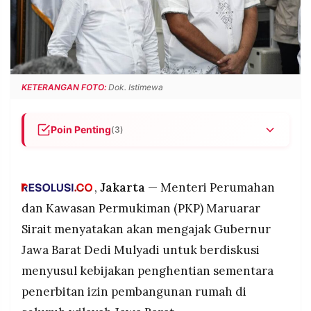
POLICY
WARGA
INFORMASI
KIRIM
IKLAN
TULISAN
PENGADUAN
TERM
OF
KETERANGAN FOTO:
Dok. Istimewa
SERVICE
Poin Penting
(3)
IKUTI
Menteri PKP Maruarar Sirait berencana mengajak
KAMI
Gubernur Jawa Barat Dedi Mulyadi berdiskusi
terkait penghentian sementara izin pembangunan
,
Jakarta
— Menteri Perumahan
rumah.
dan Kawasan Permukiman (PKP) Maruarar
Pemerintah Provinsi Jawa Barat memberlakukan
Sirait menyatakan akan mengajak Gubernur
moratorium izin perumahan karena pertimbangan
Jawa Barat Dedi Mulyadi untuk berdiskusi
risiko bencana hidrometeorologi dan penataan
ruang.
menyusul kebijakan penghentian sementara
Dialog pemerintah pusat dan daerah diharapkan
penerbitan izin pembangunan rumah di
©
PT.
memberi kepastian kebijakan bagi sektor properti
RESOLUSI