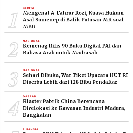
MEDIA
1
PRAMUDITA
BERITA
Mengenal A. Fahrur Rozi, Kuasa Hukum
Asal Sumenep di Balik Putusan MK soal
MBG
©
Resolusi.co
2
-
NASIONAL
2026
Kemenag Rilis 90 Buku Digital PAI dan
Bahasa Arab untuk Madrasah
PT.
RESOLUSI
MEDIA
3
PRAMUDITA
NASIONAL
Sehari Dibuka, War Tiket Upacara HUT RI
Diserbu Lebih dari 128 Ribu Pendaftar
4
DAERAH
Klaster Pabrik China Berencana
Direlokasi ke Kawasan Industri Madura,
Bangkalan
FINANSIA