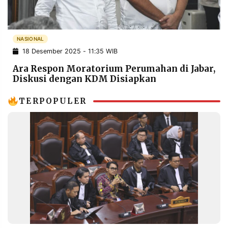
POLICY
WARGA
INFORMASI
KIRIM
IKLAN
TULISAN
NASIONAL
18 Desember 2025 - 11:35 WIB
PENGADUAN
TERM
OF
Ara Respon Moratorium Perumahan di Jabar,
SERVICE
Diskusi dengan KDM Disiapkan
TERPOPULER
IKUTI
KAMI
©
PT.
RESOLUSI