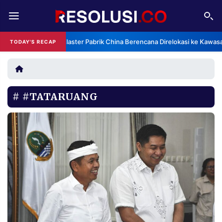
REDAKSI
TENTANG
Klaster Pabrik China Berencana Direlokasi ke Kawasa
TODAY'S RECAP
RESOLUSI
IKLAN
TV
#TATARUANG
RUBRIKASI
EDITORIAL
AKSARA
FINANSIA
PERSONA
DAERAH
NASIONAL
MANCA
SPORT
INFORMASI
PRIVACY
BERITA