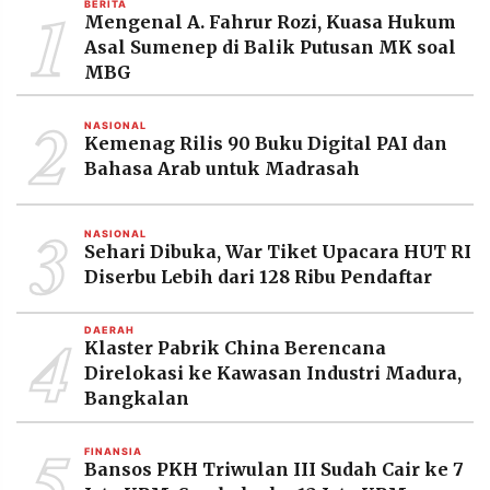
1
BERITA
MEDIA
Mengenal A. Fahrur Rozi, Kuasa Hukum
PRAMUDITA
Asal Sumenep di Balik Putusan MK soal
MBG
2
©
NASIONAL
Resolusi.co
Kemenag Rilis 90 Buku Digital PAI dan
-
2026
Bahasa Arab untuk Madrasah
PT.
3
RESOLUSI
MEDIA
NASIONAL
PRAMUDITA
Sehari Dibuka, War Tiket Upacara HUT RI
Diserbu Lebih dari 128 Ribu Pendaftar
4
DAERAH
Klaster Pabrik China Berencana
Direlokasi ke Kawasan Industri Madura,
Bangkalan
5
FINANSIA
Bansos PKH Triwulan III Sudah Cair ke 7