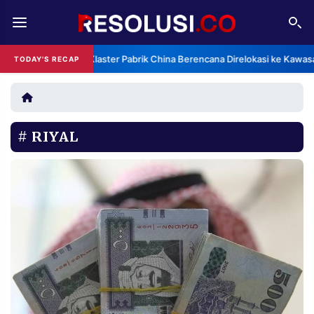
REDAKSI
TENTANG
Klaster Pabrik China Berencana Direlokasi ke Kawas
TODAY'S RECAP
RESOLUSI
IKLAN
TV
RIYAL
RUBRIKASI
EDITORIAL
AKSARA
FINANSIA
PERSONA
DAERAH
NASIONAL
MANCA
SPORT
INFORMASI
PRIVACY
BERITA