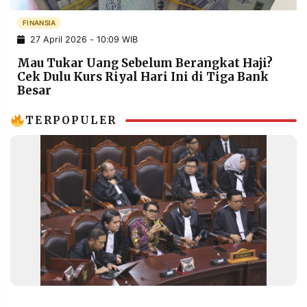
POLICY
WARGA
FINANSIA
INFORMASI
KIRIM
27 April 2026 - 10:09 WIB
IKLAN
TULISAN
Mau Tukar Uang Sebelum Berangkat Haji?
PENGADUAN
TERM
Cek Dulu Kurs Riyal Hari Ini di Tiga Bank
OF
Besar
SERVICE
TERPOPULER
IKUTI
KAMI
©
PT.
RESOLUSI