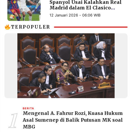
Spanyol Usai Kalahkan Real
POLICY
WARGA
Madrid dalam El Clasico
Dramatis
INFORMASI
KIRIM
12 Januari 2026 - 06:06 WIB
IKLAN
TULISAN
TERPOPULER
PENGADUAN
TERM
OF
SERVICE
IKUTI
KAMI
1
BERITA
Mengenal A. Fahrur Rozi, Kuasa Hukum
Asal Sumenep di Balik Putusan MK soal
©
MBG
PT.
RESOLUSI