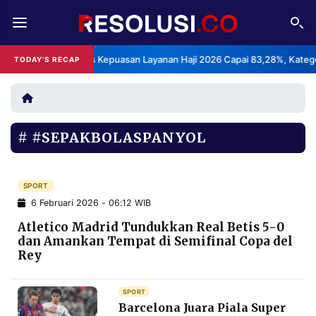
REDAKSI
TENTANG
BPS: Indeks Kepuasan Layanan Haji 2026 Capai 83,28%, Kategori S
TODAY'S RECAP
RESOLUSI
IKLAN
TV
#SEPAKBOLASPANYOL
RUBRIKASI
EDITORIAL
AKSARA
FINANSIA
SPORT
PERSONA
6 Februari 2026 - 06:12 WIB
DAERAH
NASIONAL
Atletico Madrid Tundukkan Real Betis 5-0
dan Amankan Tempat di Semifinal Copa del
MANCA
SPORT
Rey
SPORT
INFORMASI
Barcelona Juara Piala Super
PRIVACY
BERITA