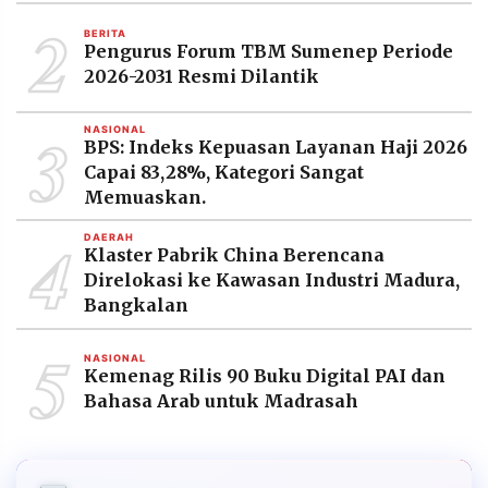
MEDIA
2
PRAMUDITA
BERITA
Pengurus Forum TBM Sumenep Periode
2026-2031 Resmi Dilantik
©
3
Resolusi.co
NASIONAL
-
BPS: Indeks Kepuasan Layanan Haji 2026
2026
Capai 83,28%, Kategori Sangat
Memuaskan.
PT.
RESOLUSI
MEDIA
4
DAERAH
PRAMUDITA
Klaster Pabrik China Berencana
Direlokasi ke Kawasan Industri Madura,
Bangkalan
5
NASIONAL
Kemenag Rilis 90 Buku Digital PAI dan
Bahasa Arab untuk Madrasah