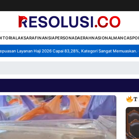
DITORIAL
AKSARA
FINANSIA
PERSONA
DAERAH
NASIONAL
MANCA
SPO
san Layanan Haji 2026 Capai 83,28%, Kategori Sangat Memuaskan.
Kl
•
T