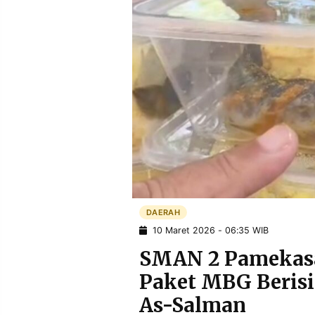
POLICY
WARGA
INFORMASI
KIRIM
IKLAN
TULISAN
PENGADUAN
TERM
OF
SERVICE
IKUTI
KAMI
DAERAH
10 Maret 2026 - 06:35 WIB
SMAN 2 Pamekasa
Paket MBG Berisi
©
As-Salman
PT.
RESOLUSI