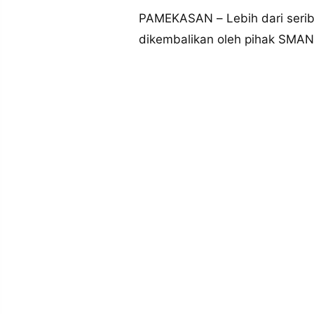
MEDIA
PRAMUDITA
PAMEKASAN – Lebih dari serib
dikembalikan oleh pihak SMA
©
Resolusi.co
-
2026
PT.
RESOLUSI
MEDIA
PRAMUDITA