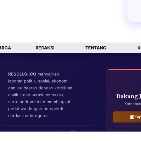
ARGA
REDAKSI
TENTANG
K
RESOLUSI.CO
menyajikan
laporan politik, sosial, ekonomi,
dan isu daerah dengan ketelitian
analitis dan narasi memukau,
Dukung 
serta berkomitmen membingkai
Kontribus
peristiwa dengan perspektif
cerdas-berintegritas.
Kop
IKUTI KAMI