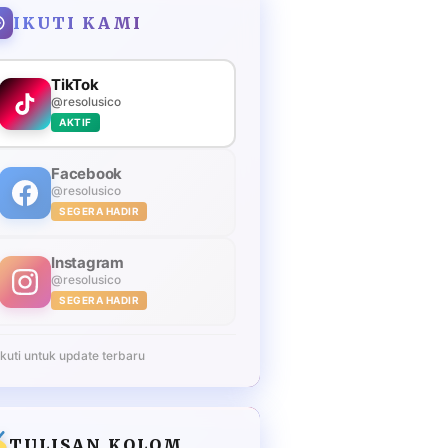
IKUTI KAMI
TikTok
@resolusico
AKTIF
Facebook
@resolusico
SEGERA HADIR
Instagram
@resolusico
SEGERA HADIR
Ikuti untuk update terbaru
TULISAN KOLOM