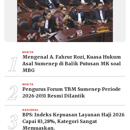
MEDIA
PRAMUDITA
©
Resolusi.co
-
2026
1
BERITA
PT.
Mengenal A. Fahrur Rozi, Kuasa Hukum
RESOLUSI
MEDIA
Asal Sumenep di Balik Putusan MK soal
PRAMUDITA
MBG
2
BERITA
Pengurus Forum TBM Sumenep Periode
2026-2031 Resmi Dilantik
3
NASIONAL
BPS: Indeks Kepuasan Layanan Haji 2026
Capai 83,28%, Kategori Sangat
Memuaskan.