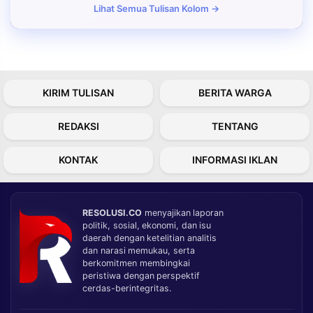
Lihat Semua Tulisan Kolom →
KIRIM TULISAN
BERITA WARGA
REDAKSI
TENTANG
KONTAK
INFORMASI IKLAN
RESOLUSI.CO
menyajikan laporan
politik, sosial, ekonomi, dan isu
daerah dengan ketelitian analitis
dan narasi memukau, serta
berkomitmen membingkai
peristiwa dengan perspektif
cerdas-berintegritas.