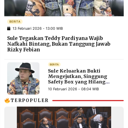
POLICY
WARGA
INFORMASI
KIRIM
IKLAN
TULISAN
BERITA
13 Februari 2026 - 13:00 WIB
PENGADUAN
TERM
OF
Sule Tegaskan Teddy Pardiyana Wajib
SERVICE
Nafkahi Bintang, Bukan Tanggung Jawab
Rizky Febian
IKUTI
BERITA
KAMI
Sule Keluarkan Bukti
Mengejutkan, Singgung
Safety Box yang Hilang
Dokumennya
10 Februari 2026 - 08:04 WIB
TERPOPULER
©
PT.
RESOLUSI