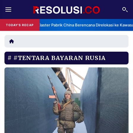
REDAKSI
TENTANG
Klaster Pabrik China Berencana Direlokasi ke Kawasa
TODAY'S RECAP
RESOLUSI
IKLAN
TV
#TENTARA BAYARAN RUSIA
RUBRIKASI
EDITORIAL
AKSARA
FINANSIA
PERSONA
DAERAH
NASIONAL
MANCA
SPORT
INFORMASI
PRIVACY
BERITA