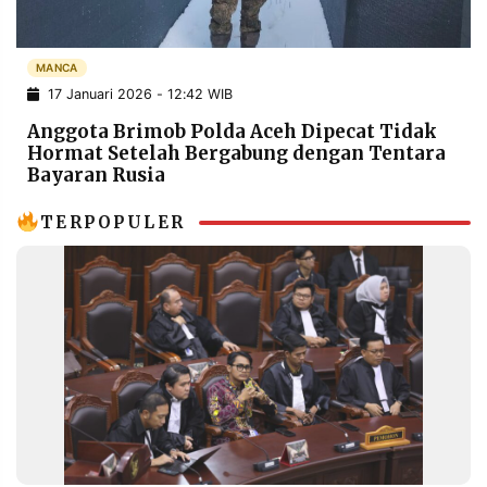
POLICY
WARGA
INFORMASI
KIRIM
MANCA
IKLAN
TULISAN
17 Januari 2026 - 12:42 WIB
PENGADUAN
TERM
Anggota Brimob Polda Aceh Dipecat Tidak
OF
SERVICE
Hormat Setelah Bergabung dengan Tentara
Bayaran Rusia
TERPOPULER
IKUTI
KAMI
©
PT.
RESOLUSI