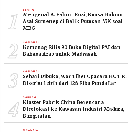
MEDIA
PRAMUDITA
1
BERITA
Mengenal A. Fahrur Rozi, Kuasa Hukum
Asal Sumenep di Balik Putusan MK soal
MBG
©
Resolusi.co
2
-
2026
NASIONAL
Kemenag Rilis 90 Buku Digital PAI dan
Bahasa Arab untuk Madrasah
PT.
RESOLUSI
MEDIA
PRAMUDITA
3
NASIONAL
Sehari Dibuka, War Tiket Upacara HUT RI
Diserbu Lebih dari 128 Ribu Pendaftar
4
DAERAH
Klaster Pabrik China Berencana
Direlokasi ke Kawasan Industri Madura,
Bangkalan
FINANSIA