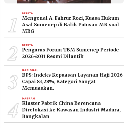
MEDIA
PRAMUDITA
1
BERITA
Mengenal A. Fahrur Rozi, Kuasa Hukum
Asal Sumenep di Balik Putusan MK soal
©
MBG
Resolusi.co
-
2
2026
BERITA
Pengurus Forum TBM Sumenep Periode
PT.
2026-2031 Resmi Dilantik
RESOLUSI
MEDIA
PRAMUDITA
3
NASIONAL
BPS: Indeks Kepuasan Layanan Haji 2026
Capai 83,28%, Kategori Sangat
Memuaskan.
4
DAERAH
Klaster Pabrik China Berencana
Direlokasi ke Kawasan Industri Madura,
Bangkalan