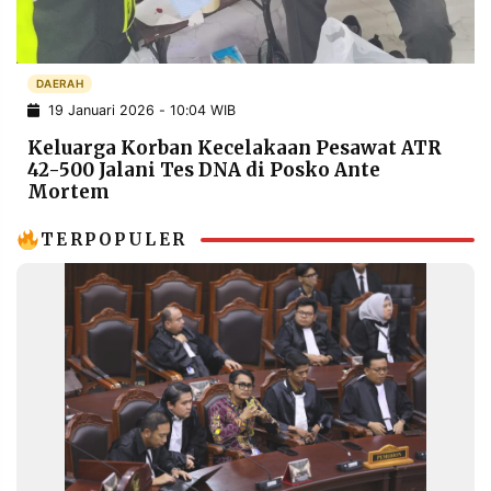
POLICY
WARGA
INFORMASI
KIRIM
IKLAN
TULISAN
DAERAH
19 Januari 2026 - 10:04 WIB
PENGADUAN
TERM
OF
Keluarga Korban Kecelakaan Pesawat ATR
SERVICE
42-500 Jalani Tes DNA di Posko Ante
Mortem
TERPOPULER
IKUTI
KAMI
©
PT.
RESOLUSI