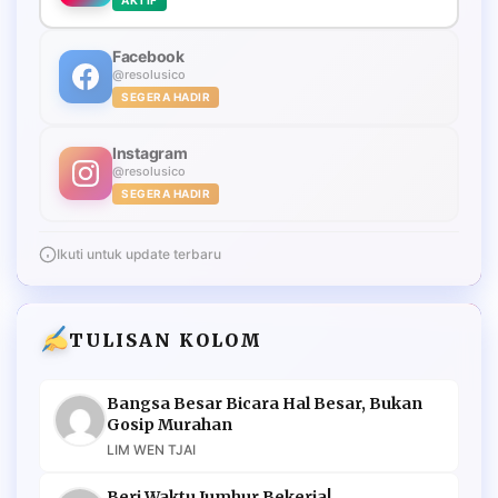
Facebook
@resolusico
SEGERA HADIR
Instagram
@resolusico
SEGERA HADIR
Ikuti untuk update terbaru
TULISAN KOLOM
Bangsa Besar Bicara Hal Besar, Bukan
Gosip Murahan
LIM WEN TJAI
Beri Waktu Jumhur Bekerja!