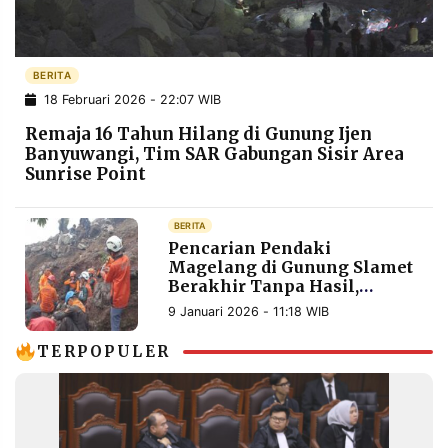
POLICY
WARGA
INFORMASI
KIRIM
IKLAN
TULISAN
BERITA
18 Februari 2026 - 22:07 WIB
PENGADUAN
TERM
OF
Remaja 16 Tahun Hilang di Gunung Ijen
SERVICE
Banyuwangi, Tim SAR Gabungan Sisir Area
Sunrise Point
IKUTI
BERITA
KAMI
Pencarian Pendaki
Magelang di Gunung Slamet
Berakhir Tanpa Hasil,
Dialihkan ke Pemantauan
9 Januari 2026 - 11:18 WIB
TERPOPULER
©
PT.
RESOLUSI