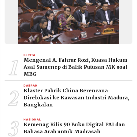
MEDIA
PRAMUDITA
©
Resolusi.co
-
2026
1
BERITA
PT.
Mengenal A. Fahrur Rozi, Kuasa Hukum
RESOLUSI
MEDIA
Asal Sumenep di Balik Putusan MK soal
PRAMUDITA
MBG
2
DAERAH
Klaster Pabrik China Berencana
Direlokasi ke Kawasan Industri Madura,
Bangkalan
3
NASIONAL
Kemenag Rilis 90 Buku Digital PAI dan
Bahasa Arab untuk Madrasah