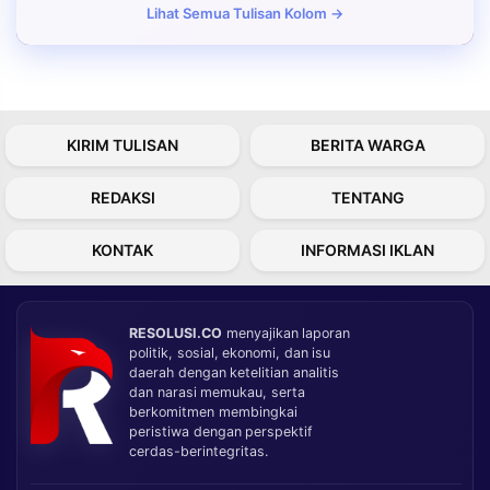
Lihat Semua Tulisan Kolom →
KIRIM TULISAN
BERITA WARGA
REDAKSI
TENTANG
KONTAK
INFORMASI IKLAN
RESOLUSI.CO
menyajikan laporan
politik, sosial, ekonomi, dan isu
daerah dengan ketelitian analitis
dan narasi memukau, serta
berkomitmen membingkai
peristiwa dengan perspektif
cerdas-berintegritas.