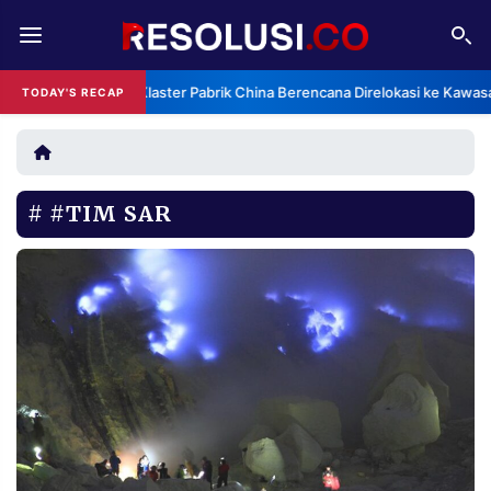
REDAKSI
TENTANG
Klaster Pabrik China Berencana Direlokasi ke Kawas
TODAY'S RECAP
RESOLUSI
IKLAN
TV
#TIM SAR
RUBRIKASI
EDITORIAL
AKSARA
FINANSIA
PERSONA
DAERAH
NASIONAL
MANCA
SPORT
INFORMASI
PRIVACY
BERITA