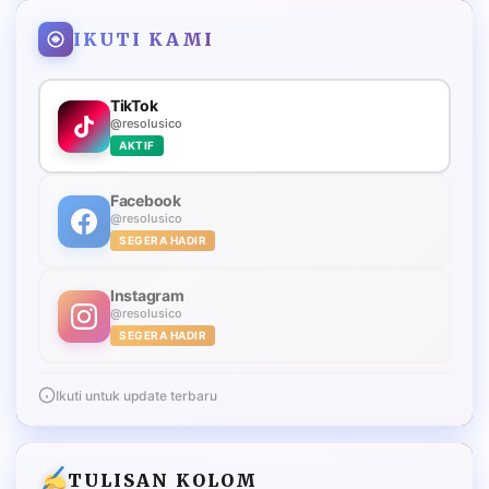
IKUTI KAMI
TikTok
@resolusico
AKTIF
Facebook
@resolusico
SEGERA HADIR
Instagram
@resolusico
SEGERA HADIR
Ikuti untuk update terbaru
TULISAN KOLOM