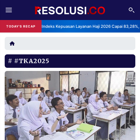
REDAKSI
TENTANG
BPS: Indeks Kepuasan Layanan Haji 2026 Capai 83,28%, Katego
TODAY'S RECAP
•
RESOLUSI
IKLAN
TV
#TKA2025
RUBRIKASI
EDITORIAL
AKSARA
FINANSIA
PERSONA
DAERAH
NASIONAL
MANCA
SPORT
INFORMASI
PRIVACY
BERITA