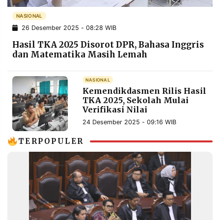
POLICY
WARGA
NASIONAL
INFORMASI
KIRIM
26 Desember 2025 - 08:28 WIB
IKLAN
TULISAN
Hasil TKA 2025 Disorot DPR, Bahasa Inggris
PENGADUAN
TERM
dan Matematika Masih Lemah
OF
SERVICE
NASIONAL
Kemendikdasmen Rilis Hasil
TKA 2025, Sekolah Mulai
IKUTI
Verifikasi Nilai
KAMI
24 Desember 2025 - 09:16 WIB
TERPOPULER
©
PT.
RESOLUSI