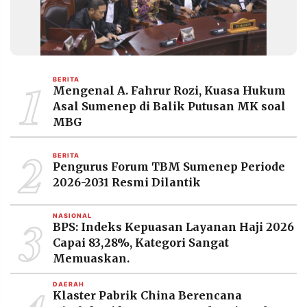
MEDIA
PRAMUDITA
©
1
Resolusi.co
BERITA
Mengenal A. Fahrur Rozi, Kuasa Hukum
-
2026
Asal Sumenep di Balik Putusan MK soal
MBG
PT.
RESOLUSI
2
MEDIA
PRAMUDITA
BERITA
Pengurus Forum TBM Sumenep Periode
2026-2031 Resmi Dilantik
3
NASIONAL
BPS: Indeks Kepuasan Layanan Haji 2026
Capai 83,28%, Kategori Sangat
Memuaskan.
DAERAH
Klaster Pabrik China Berencana