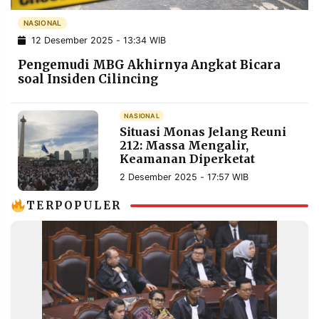
POLICY
WARGA
NASIONAL
INFORMASI
KIRIM
12 Desember 2025 - 13:34 WIB
IKLAN
TULISAN
Pengemudi MBG Akhirnya Angkat Bicara
PENGADUAN
TERM
soal Insiden Cilincing
OF
SERVICE
NASIONAL
Situasi Monas Jelang Reuni
212: Massa Mengalir,
IKUTI
Keamanan Diperketat
KAMI
2 Desember 2025 - 17:57 WIB
TERPOPULER
©
PT.
RESOLUSI