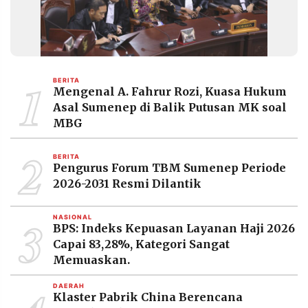
MEDIA
PRAMUDITA
©
1
Resolusi.co
BERITA
-
Mengenal A. Fahrur Rozi, Kuasa Hukum
2026
Asal Sumenep di Balik Putusan MK soal
MBG
PT.
RESOLUSI
MEDIA
2
PRAMUDITA
BERITA
Pengurus Forum TBM Sumenep Periode
2026-2031 Resmi Dilantik
3
NASIONAL
BPS: Indeks Kepuasan Layanan Haji 2026
Capai 83,28%, Kategori Sangat
Memuaskan.
DAERAH
Klaster Pabrik China Berencana