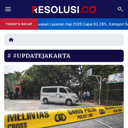
REDAKSI
TENTANG
S: Indeks Kepuasan Layanan Haji 2026 Capai 83,28%, Kategori Sangat 
TODAY'S RECAP
RESOLUSI
IKLAN
TV
#UPDATEJAKARTA
RUBRIKASI
EDITORIAL
AKSARA
FINANSIA
PERSONA
DAERAH
NASIONAL
MANCA
SPORT
INFORMASI
PRIVACY
BERITA