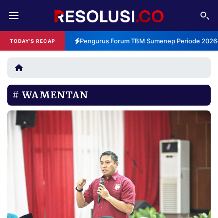
REDAKSI
TENTANG
Pengurus Forum TBM Sumenep Periode 2026-2
TODAY'S RECAP
RESOLUSI
IKLAN
TV
WAMENTAN
RUBRIKASI
EDITORIAL
AKSARA
FINANSIA
PERSONA
DAERAH
NASIONAL
MANCA
SPORT
INFORMASI
PRIVACY
BERITA