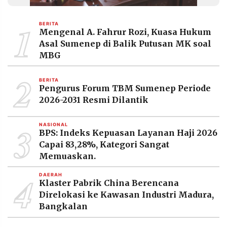
MEDIA
PRAMUDITA
1
BERITA
Mengenal A. Fahrur Rozi, Kuasa Hukum
Asal Sumenep di Balik Putusan MK soal
©
MBG
Resolusi.co
-
2
2026
BERITA
Pengurus Forum TBM Sumenep Periode
PT.
2026-2031 Resmi Dilantik
RESOLUSI
MEDIA
PRAMUDITA
3
NASIONAL
BPS: Indeks Kepuasan Layanan Haji 2026
Capai 83,28%, Kategori Sangat
Memuaskan.
4
DAERAH
Klaster Pabrik China Berencana
Direlokasi ke Kawasan Industri Madura,
Bangkalan