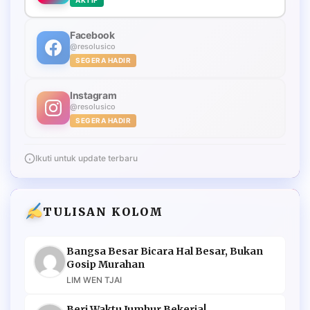
Facebook
@resolusico
SEGERA HADIR
Instagram
@resolusico
SEGERA HADIR
Ikuti untuk update terbaru
TULISAN KOLOM
Bangsa Besar Bicara Hal Besar, Bukan
Gosip Murahan
LIM WEN TJAI
Beri Waktu Jumhur Bekerja!