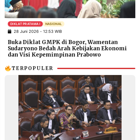
POLICY
WARGA
INFORMASI
KIRIM
IKLAN
TULISAN
DIKLAT PRATAMA I
NASIONAL
28 Juni 2026 - 12:53 WIB
PENGADUAN
TERM
OF
Buka Diklat GMPK di Bogor, Wamentan
SERVICE
Sudaryono Bedah Arah Kebijakan Ekonomi
dan Visi Kepemimpinan Prabowo
TERPOPULER
IKUTI
KAMI
©
PT.
RESOLUSI