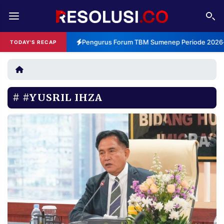
REDAKSI
TENTANG
Pengurus Forum TBM Sumenep Periode 2026-2
TODAY'S RECAP
RESOLUSI
IKLAN
TV
#YUSRIL IHZA
RUBRIKASI
EDITORIAL
AKSARA
FINANSIA
PERSONA
DAERAH
NASIONAL
MANCA
SPORT
INFORMASI
PRIVACY
BERITA