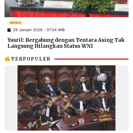
POLICY
WARGA
INFORMASI
KIRIM
IKLAN
TULISAN
MANCA
26 Januari 2026 - 07:54 WIB
PENGADUAN
TERM
OF
Yusril: Bergabung dengan Tentara Asing Tak
SERVICE
Langsung Hilangkan Status WNI
TERPOPULER
IKUTI
KAMI
©
PT.
RESOLUSI