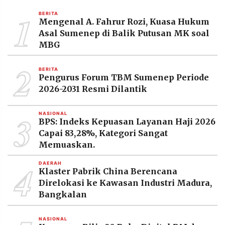
MEDIA
1
PRAMUDITA
BERITA
Mengenal A. Fahrur Rozi, Kuasa Hukum
Asal Sumenep di Balik Putusan MK soal
MBG
©
Resolusi.co
2
-
BERITA
2026
Pengurus Forum TBM Sumenep Periode
2026-2031 Resmi Dilantik
PT.
RESOLUSI
MEDIA
3
PRAMUDITA
NASIONAL
BPS: Indeks Kepuasan Layanan Haji 2026
Capai 83,28%, Kategori Sangat
Memuaskan.
4
DAERAH
Klaster Pabrik China Berencana
Direlokasi ke Kawasan Industri Madura,
Bangkalan
NASIONAL