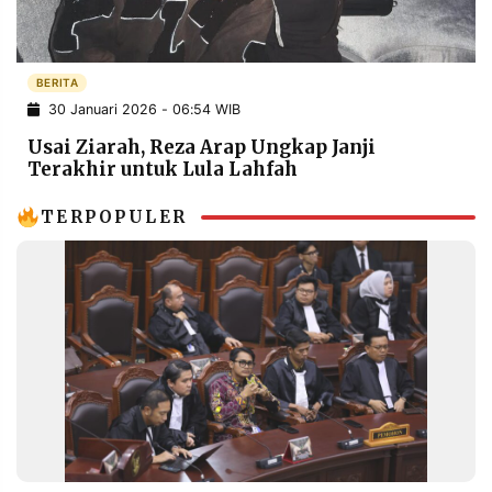
POLICY
WARGA
INFORMASI
KIRIM
IKLAN
TULISAN
BERITA
30 Januari 2026 - 06:54 WIB
PENGADUAN
TERM
OF
Usai Ziarah, Reza Arap Ungkap Janji
SERVICE
Terakhir untuk Lula Lahfah
TERPOPULER
IKUTI
KAMI
©
PT.
RESOLUSI