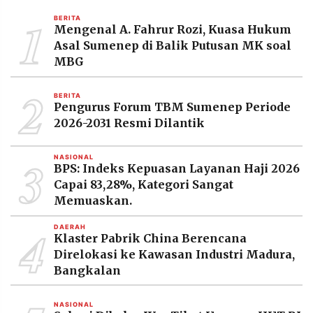
MEDIA
1
PRAMUDITA
BERITA
Mengenal A. Fahrur Rozi, Kuasa Hukum
Asal Sumenep di Balik Putusan MK soal
MBG
©
Resolusi.co
2
-
BERITA
2026
Pengurus Forum TBM Sumenep Periode
2026-2031 Resmi Dilantik
PT.
RESOLUSI
MEDIA
3
PRAMUDITA
NASIONAL
BPS: Indeks Kepuasan Layanan Haji 2026
Capai 83,28%, Kategori Sangat
Memuaskan.
4
DAERAH
Klaster Pabrik China Berencana
Direlokasi ke Kawasan Industri Madura,
Bangkalan
NASIONAL