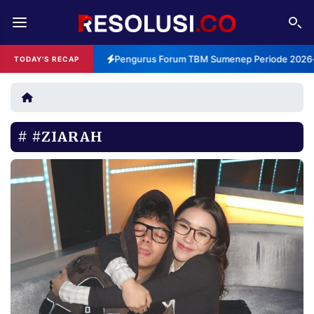
REDAKSI
TENTANG
Pengurus Forum TBM Sumenep Periode 2026-2
TODAY'S RECAP
RESOLUSI
IKLAN
TV
#ZIARAH
RUBRIKASI
EDITORIAL
AKSARA
FINANSIA
PERSONA
DAERAH
NASIONAL
MANCA
SPORT
INFORMASI
PRIVACY
BERITA