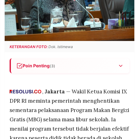
POLICY
WARGA
INFORMASI
KIRIM
IKLAN
TULISAN
PENGADUAN
TERM
OF
SERVICE
KETERANGAN FOTO:
Dok. Istimewa
Poin Penting
(3)
IKUTI
KAMI
Komisi IX DPR menilai Program Makan Bergizi
Gratis tidak efektif saat libur sekolah dan
meminta pelaksanaannya dihentikan sementara.
,
Jakarta
— Wakil Ketua Komisi IX
Distribusi MBG selama libur dinilai membebani
DPR RI meminta pemerintah menghentikan
orang tua serta berpotensi meningkatkan
sementara pelaksanaan Program Makan Bergizi
pemborosan anggaran.
Gratis (MBG) selama masa libur sekolah. Ia
DPR tetap mendukung kelanjutan MBG bagi ibu
menilai program tersebut tidak berjalan efektif
hamil, ibu menyusui, dan balita, sementara BGN
©
PT.
melakukan evaluasi penyaluran.
karena peserta didik tidak berada di sekolah.
RESOLUSI