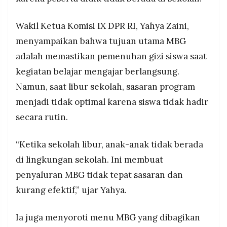
MEDIA
PRAMUDITA
Wakil Ketua Komisi IX DPR RI, Yahya Zaini,
menyampaikan bahwa tujuan utama MBG
©
adalah memastikan pemenuhan gizi siswa saat
Resolusi.co
-
kegiatan belajar mengajar berlangsung.
2026
Namun, saat libur sekolah, sasaran program
PT.
menjadi tidak optimal karena siswa tidak hadir
RESOLUSI
MEDIA
PRAMUDITA
secara rutin.
“Ketika sekolah libur, anak-anak tidak berada
di lingkungan sekolah. Ini membuat
penyaluran MBG tidak tepat sasaran dan
kurang efektif,” ujar Yahya.
Ia juga menyoroti menu MBG yang dibagikan