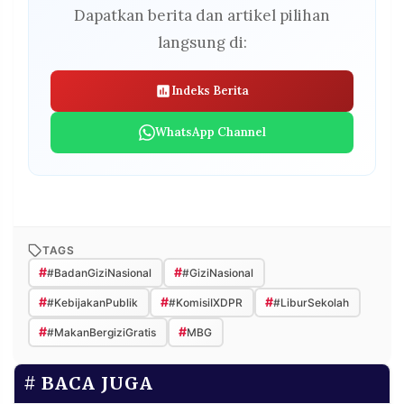
Dapatkan berita dan artikel pilihan
langsung di:
Indeks Berita
WhatsApp Channel
TAGS
#
#
#BadanGiziNasional
#GiziNasional
#
#
#
#KebijakanPublik
#KomisiIXDPR
#LiburSekolah
#
#
#MakanBergiziGratis
MBG
BACA JUGA