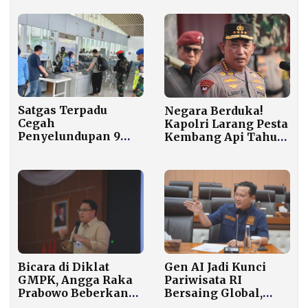
Hilang
Satgas Terpadu
Negara Berduka!
Cegah
Kapolri Larang Pesta
Penyelundupan 9
Kembang Api Tahun
Paket Serbuk Nikel
Baru
oleh WNA China di
Weda Bay
Bicara di Diklat
Gen AI Jadi Kunci
GMPK, Angga Raka
Pariwisata RI
Prabowo Beberkan
Bersaing Global,
Sisi Gelap Algoritma
DPR: Ini Bukan