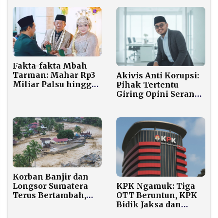
Fakta-fakta Mbah
Tarman: Mahar Rp3
Akivis Anti Korupsi:
Miliar Palsu hingga
Pihak Tertentu
Gadai Mobil Sewaan
Giring Opini Serang
untuk Angpao!
Menteri PU
Korban Banjir dan
KPK Ngamuk: Tiga
Longsor Sumatera
OTT Beruntun, KPK
Terus Bertambah,
Bidik Jaksa dan
BNPB Catat 593
Kepala Daerah
Meninggal dan 468