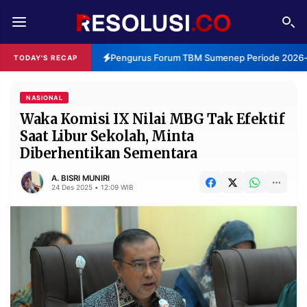
REDAKSI
TENTANG
Pengurus Forum TBM Sumenep Periode 2026-2
TODAY'S RECAP
RESOLUSI
IKLAN
TV
NASIONAL
Waka Komisi IX Nilai MBG Tak Efektif
Saat Libur Sekolah, Minta
RUBRIKASI
Diberhentikan Sementara
EDITORIAL
AKSARA
A. BISRI MUNIRI
FINANSIA
PERSONA
24 Des 2025 • 12:09 WIB
DAERAH
NASIONAL
MANCA
SPORT
INFORMASI
PRIVACY
BERITA