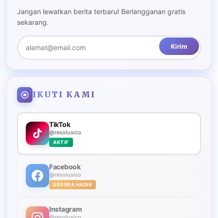
Jangan lewatkan berita terbaru! Berlangganan gratis
sekarang.
Kirim
IKUTI KAMI
TikTok
@resolusico
AKTIF
Facebook
@resolusico
SEGERA HADIR
Instagram
@resolusico