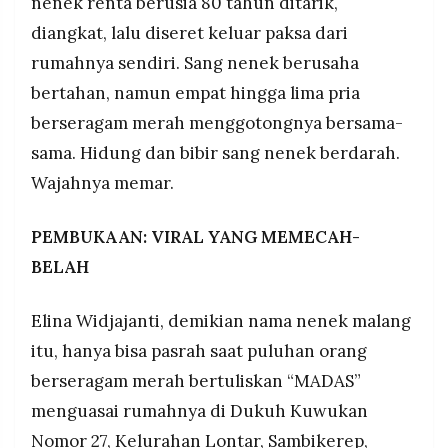
nenek renta berusia 80 tahun ditarik,
MEDIA
Kasus ini memicu demo ratusan massa di Taman
PRAMUDITA
diangkat, lalu diseret keluar paksa dari
Apsari Surabaya pada 26 Desember 2025 yang
rumahnya sendiri. Sang nenek berusaha
menuntut pembubaran ormas berkedok
premanisme, penetapan tersangka, serta
bertahan, namun empat hingga lima pria
©
kecaman dari ALMA dan Menteri HAM Natalius
Resolusi.co
berseragam merah menggotongnya bersama-
Pigai yang menyebut ini sebagai pelanggaran
-
2026
sama. Hidung dan bibir sang nenek berdarah.
HAM serius.
Wajahnya memar.
Polda Jatim sudah memeriksa 6 saksi dan kasus
PT.
RESOLUSI
memasuki tahap penyidikan berdasarkan laporan
MEDIA
polisi LP/B/1546/X/2025/SPKT dengan tuduhan
PRAMUDITA
PEMBUKAAN: VIRAL YANG MEMECAH-
Pasal 170 KUHP tentang pengeroyokan dan
BELAH
perusakan, sementara pimpinan Ormas Madas
membantah oknum pelaku adalah anggota resmi
organisasi.
Elina Widjajanti, demikian nama nenek malang
itu, hanya bisa pasrah saat puluhan orang
berseragam merah bertuliskan “MADAS”
menguasai rumahnya di Dukuh Kuwukan
Nomor 27, Kelurahan Lontar, Sambikerep,