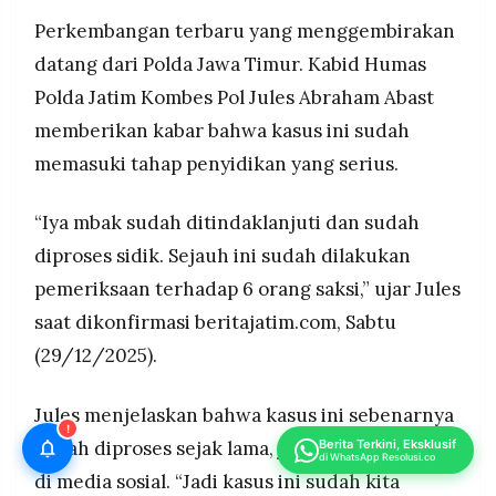
Perkembangan terbaru yang menggembirakan
datang dari Polda Jawa Timur. Kabid Humas
Polda Jatim Kombes Pol Jules Abraham Abast
memberikan kabar bahwa kasus ini sudah
memasuki tahap penyidikan yang serius.
“Iya mbak sudah ditindaklanjuti dan sudah
diproses sidik. Sejauh ini sudah dilakukan
pemeriksaan terhadap 6 orang saksi,” ujar Jules
saat dikonfirmasi beritajatim.com, Sabtu
(29/12/2025).
Jules menjelaskan bahwa kasus ini sebenarnya
!
Berita Terkini, Eksklusif
sudah diproses sejak lama, jauh sebelum viral
di WhatsApp Resolusi.co
di media sosial. “Jadi kasus ini sudah kita