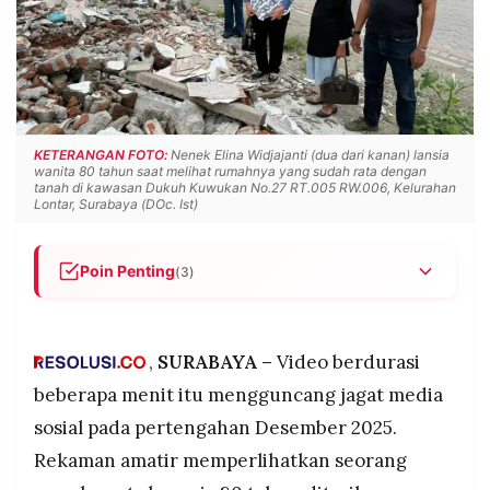
POLICY
WARGA
INFORMASI
KIRIM
IKLAN
TULISAN
PENGADUAN
TERM
OF
SERVICE
KETERANGAN FOTO:
Nenek Elina Widjajanti (dua dari kanan) lansia
wanita 80 tahun saat melihat rumahnya yang sudah rata dengan
tanah di kawasan Dukuh Kuwukan No.27 RT.005 RW.006, Kelurahan
Lontar, Surabaya (DOc. Ist)
IKUTI
KAMI
Poin Penting
(3)
Elina Widjajanti (80) diusir brutal dari rumahnya di
Surabaya pada 6 Agustus 2025 oleh 20-30
orang berseragam ormas Madas, mengalami luka
,
SURABAYA –
Video berdurasi
hidung berdarah dan wajah memar, kemudian
beberapa menit itu mengguncang jagat media
rumahnya diratakan dengan alat berat pada 9
sosial pada pertengahan Desember 2025.
Agustus 2025 dalam sengketa kepemilikan
dengan seseorang bernama Samuel yang
Rekaman amatir memperlihatkan seorang
©
PT.
mengklaim membeli rumah tersebut sejak 2014.
RESOLUSI