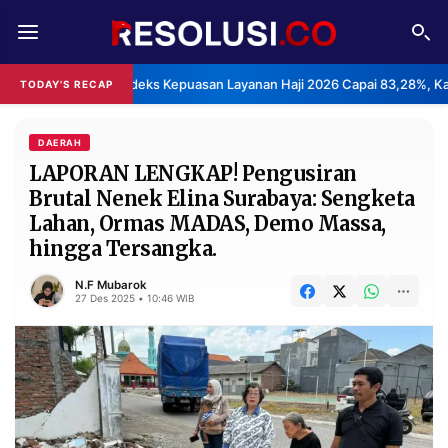
REDAKSI
TENTANG
BPS: Indeks Kepuasan Layanan Haji 2026 Capai 83,28%, Kat
TODAY'S RECAP
RESOLUSI
IKLAN
TV
DAERAH
LAPORAN LENGKAP! Pengusiran
Brutal Nenek Elina Surabaya: Sengketa
RUBRIKASI
Lahan, Ormas MADAS, Demo Massa,
EDITORIAL
AKSARA
hingga Tersangka.
FINANSIA
PERSONA
N.F Mubarok
27 Des 2025 • 10:46 WIB
DAERAH
NASIONAL
MANCA
SPORT
INFORMASI
PRIVACY
BERITA