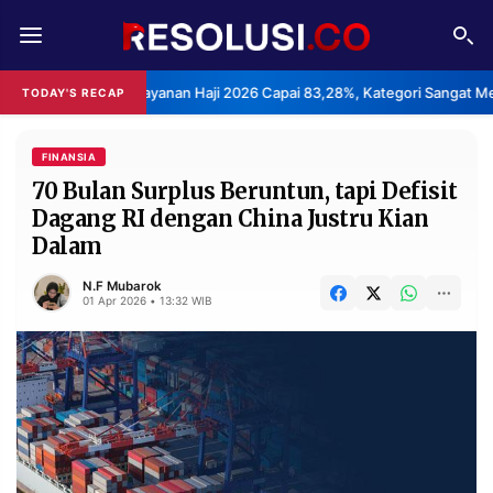
REDAKSI
TENTANG
san Layanan Haji 2026 Capai 83,28%, Kategori Sangat Memuaskan.
TODAY'S RECAP
•
RESOLUSI
IKLAN
TV
FINANSIA
70 Bulan Surplus Beruntun, tapi Defisit
Dagang RI dengan China Justru Kian
RUBRIKASI
Dalam
EDITORIAL
AKSARA
N.F Mubarok
FINANSIA
PERSONA
01 Apr 2026 • 13:32 WIB
DAERAH
NASIONAL
MANCA
SPORT
INFORMASI
PRIVACY
BERITA