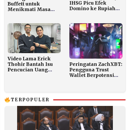
IHSG Picu Efek
Buffett untuk
Domino ke Rupiah
Menikmati Masa
dan Daya Beli
Pensiun yang
Masyarakat
Sejahtera dan Aman
Finansial
Video Lama Erick
Peringatan ZachXBT:
Thohir Bantah Isu
Pengguna Trust
Pencucian Uang
Wallet Berpotensi
Raffi Ahmad Viral
Alami Kebocoran
Lagi Pasca Candaan
Dana
Pandji
TERPOPULER