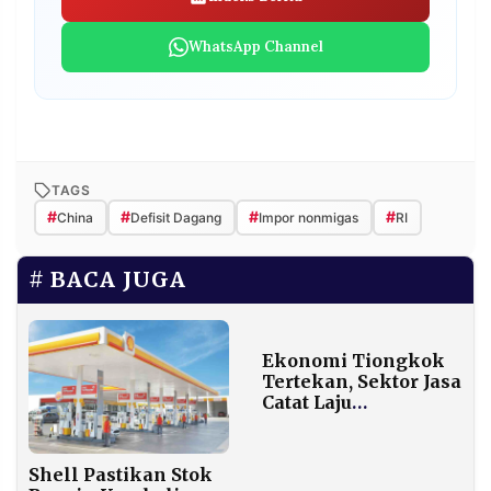
WhatsApp Channel
TAGS
#
#
#
#
China
Defisit Dagang
Impor nonmigas
RI
BACA JUGA
Ekonomi Tiongkok
Tertekan, Sektor Jasa
Catat Laju
Pertumbuhan
Terlambat
Shell Pastikan Stok