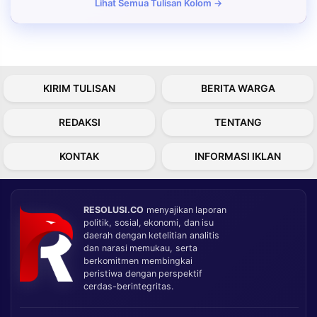
Lihat Semua Tulisan Kolom →
KIRIM TULISAN
BERITA WARGA
REDAKSI
TENTANG
KONTAK
INFORMASI IKLAN
RESOLUSI.CO
menyajikan laporan
politik, sosial, ekonomi, dan isu
daerah dengan ketelitian analitis
dan narasi memukau, serta
berkomitmen membingkai
peristiwa dengan perspektif
cerdas-berintegritas.