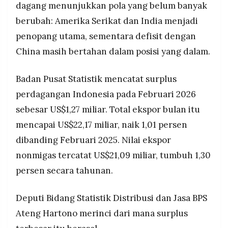
dagang menunjukkan pola yang belum banyak
MEDIA
PRAMUDITA
Impor nonmigas naik 18,24 persen secara
berubah: Amerika Serikat dan India menjadi
tahunan menjadi US$18,90 miliar, sementara
penopang utama, sementara defisit dengan
impor migas justru turun 30,36 persen,
mencerminkan dampak awal kebijakan substitusi
China masih bertahan dalam posisi yang dalam.
©
energi pemerintah.
Resolusi.co
-
2026
Badan Pusat Statistik mencatat surplus
perdagangan Indonesia pada Februari 2026
PT.
RESOLUSI
sebesar US$1,27 miliar. Total ekspor bulan itu
MEDIA
PRAMUDITA
mencapai US$22,17 miliar, naik 1,01 persen
dibanding Februari 2025. Nilai ekspor
nonmigas tercatat US$21,09 miliar, tumbuh 1,30
persen secara tahunan.
Deputi Bidang Statistik Distribusi dan Jasa BPS
Ateng Hartono merinci dari mana surplus