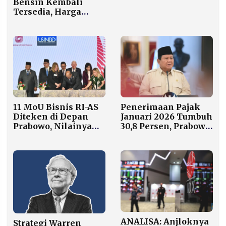
Bensin Kembali
Tersedia, Harga
Shell Super Rp13.000
per Liter
11 MoU Bisnis RI-AS
Penerimaan Pajak
Diteken di Depan
Januari 2026 Tumbuh
Prabowo, Nilainya
30,8 Persen, Prabowo
Fantastis Rp 650 T
Sebut Capaian
Tertinggi Sepanjang
Sejarah
ANALISA: Anjloknya
Strategi Warren