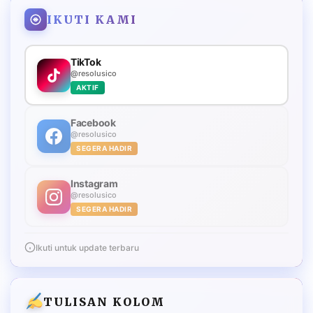
IKUTI KAMI
TikTok
@resolusico
AKTIF
Facebook
@resolusico
SEGERA HADIR
Instagram
@resolusico
SEGERA HADIR
Ikuti untuk update terbaru
TULISAN KOLOM