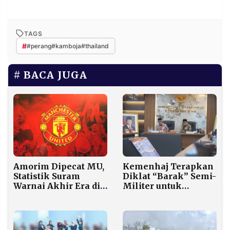
TAGS
#
#perang#kamboja#thailand
BACA JUGA
Amorim Dipecat MU,
Kemenhaj Terapkan
Statistik Suram
Diklat “Barak” Semi-
Warnai Akhir Era di
Militer untuk
Old Trafford
Perkuat Disiplin dan
Karakter Petugas
Haji 1447 H/2026 M