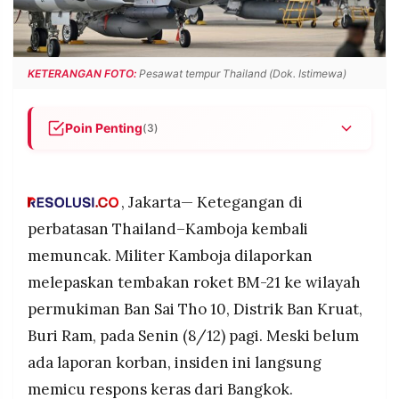
POLICY
WARGA
INFORMASI
KIRIM
IKLAN
TULISAN
KETERANGAN FOTO:
Pesawat tempur Thailand (Dok. Istimewa)
PENGADUAN
TERM
OF
SERVICE
Poin Penting
(3)
Militer Kamboja dilaporkan menembakkan roket
BM-21 ke permukiman Thailand di Ban Sai Tho
IKUTI
10, Buri Ram, tanpa laporan korban sejauh ini.
, Jakarta— Ketegangan di
KAMI
Kontak senjata pecah di sejumlah titik
perbatasan Thailand–Kamboja kembali
perbatasan, termasuk Chong An Ma, Hill 677, dan
memuncak. Militer Kamboja dilaporkan
Prasat Ta Muen Thom, memicu perintah Thailand
melepaskan tembakan roket BM-21 ke wilayah
untuk menggunakan seluruh kekuatan menjaga
kedaulatan.
permukiman Ban Sai Tho 10, Distrik Ban Kruat,
Thailand mengerahkan jet tempur F-16 untuk
Buri Ram, pada Senin (8/12) pagi. Meski belum
menyerang target di wilayah Kamboja yang
ada laporan korban, insiden ini langsung
dianggap sebagai pos komando dan titik
©
PT.
memicu respons keras dari Bangkok.
dukungan tembakan
RESOLUSI