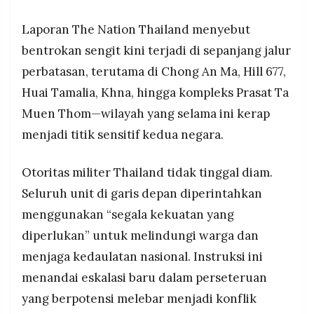
MEDIA
PRAMUDITA
Laporan The Nation Thailand menyebut
bentrokan sengit kini terjadi di sepanjang jalur
perbatasan, terutama di Chong An Ma, Hill 677,
©
Resolusi.co
Huai Tamalia, Khna, hingga kompleks Prasat Ta
-
2026
Muen Thom—wilayah yang selama ini kerap
PT.
menjadi titik sensitif kedua negara.
RESOLUSI
MEDIA
PRAMUDITA
Otoritas militer Thailand tidak tinggal diam.
Seluruh unit di garis depan diperintahkan
menggunakan “segala kekuatan yang
diperlukan” untuk melindungi warga dan
menjaga kedaulatan nasional. Instruksi ini
menandai eskalasi baru dalam perseteruan
yang berpotensi melebar menjadi konflik