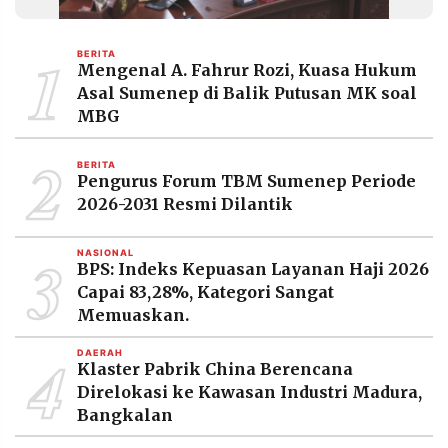
1
BERITA
Mengenal A. Fahrur Rozi, Kuasa Hukum
Asal Sumenep di Balik Putusan MK soal
MBG
2
BERITA
Pengurus Forum TBM Sumenep Periode
2026-2031 Resmi Dilantik
3
NASIONAL
BPS: Indeks Kepuasan Layanan Haji 2026
Capai 83,28%, Kategori Sangat
Memuaskan.
4
DAERAH
Klaster Pabrik China Berencana
Direlokasi ke Kawasan Industri Madura,
Bangkalan