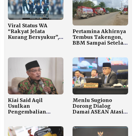
Viral Status WA
“Rakyat Jelata
Pertamina Akhirnya
Kurang Bersyukur”,
Tembus Takengon,
Relawan SPPG Kena
BBM Sampai Setelah
Pecat
7 Jam Perjalanan
Medan Berat
Kiai Said Aqil
Menlu Sugiono
Usulkan
Dorong Dialog
Pengembalian
Damai ASEAN Atasi
Konsesi Tambang
Ketegangan
PBNU ke Negara
Kamboja–Thailand
untuk Akhiri Konflik