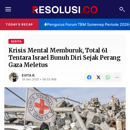
REDAKSI
TENTANG
Pengurus Forum TBM Sumenep Periode 2026-2
TODAY'S RECAP
RESOLUSI
IKLAN
TV
BERITA
Krisis Mental Memburuk, Total 61
Tentara Israel Bunuh Diri Sejak Perang
RUBRIKASI
Gaza Meletus
EDITORIAL
AKSARA
EVITA R.
FINANSIA
PERSONA
19 Des 2025 • 06:03 WIB
DAERAH
NASIONAL
MANCA
SPORT
INFORMASI
PRIVACY
BERITA