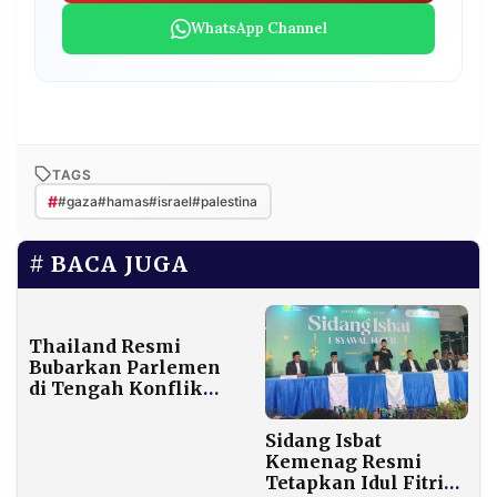
WhatsApp Channel
TAGS
#
#gaza#hamas#israel#palestina
BACA JUGA
Thailand Resmi
Bubarkan Parlemen
di Tengah Konflik
Perbatasan dengan
Kamboja
Sidang Isbat
Kemenag Resmi
Tetapkan Idul Fitri