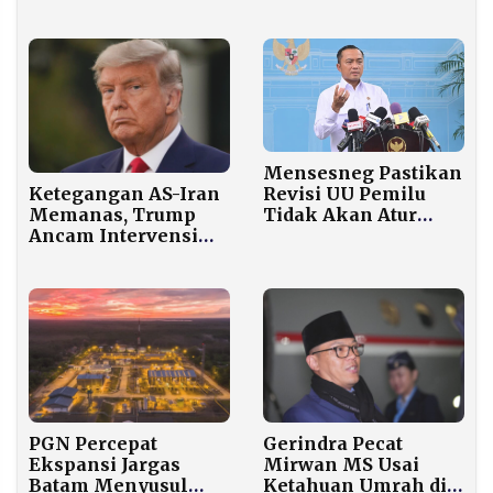
1447 H Jatuh pada
Sabtu, 21 Maret 2026
Mensesneg Pastikan
Revisi UU Pemilu
Ketegangan AS-Iran
Tidak Akan Atur
Memanas, Trump
Mekanisme Koalisi
Ancam Intervensi
Permanen
Jika Demonstran
Ditembak
PGN Percepat
Gerindra Pecat
Ekspansi Jargas
Mirwan MS Usai
Batam Menyusul
Ketahuan Umrah di