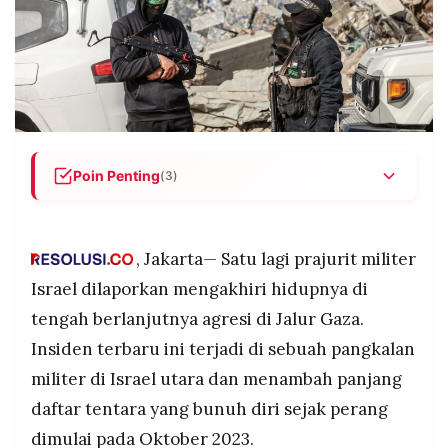
POLICY
WARGA
INFORMASI
KIRIM
IKLAN
TULISAN
PENGADUAN
TERM
OF
SERVICE
Poin Penting
(3)
Seorang tentara Israel kembali bunuh diri di
IKUTI
pangkalan militer Israel utara dan meninggal
KAMI
setelah sempat dirawat di rumah sakit.
, Jakarta— Satu lagi prajurit militer
Data menunjukkan total 61 tentara Israel bunuh
Israel dilaporkan mengakhiri hidupnya di
diri sejak perang Gaza Oktober 2023, dengan
tengah berlanjutnya agresi di Jalur Gaza.
ratusan percobaan bunuh diri tercatat hingga
Insiden terbaru ini terjadi di sebuah pangkalan
2025.
militer di Israel utara dan menambah panjang
Militer Israel mengakui krisis kesehatan mental
semakin memburuk, ribuan prajurit menjalani
daftar tentara yang bunuh diri sejak perang
©
perawatan psikologis akibat tekanan perang dan
PT.
dimulai pada Oktober 2023.
trauma.
RESOLUSI