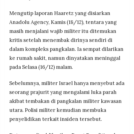
MEDIA
PRAMUDITA
Mengutip laporan Haaretz yang disiarkan
Anadolu Agency, Kamis (18/12), tentara yang
masih menjalani wajib militer itu ditemukan
©
Resolusi.co
-
kritis setelah menembak dirinya sendiri di
2026
dalam kompleks pangkalan. Ia sempat dilarikan
PT.
ke rumah sakit, namun dinyatakan meninggal
RESOLUSI
MEDIA
pada Selasa (16/12) malam.
PRAMUDITA
Sebelumnya, militer Israel hanya menyebut ada
seorang prajurit yang mengalami luka parah
akibat tembakan di pangkalan militer kawasan
utara. Polisi militer kemudian membuka
penyelidikan terkait insiden tersebut.