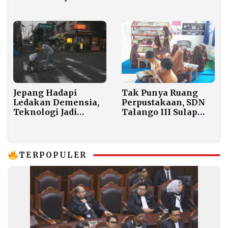
Arahan Bisnis dari
Tengah Darurat
Danantara
Banjir Aceh Selatan
Jepang Hadapi
Tak Punya Ruang
Ledakan Demensia,
Perpustakaan, SDN
Teknologi Jadi
Talango III Sulap
Penopang Sosial dan
Kelas Jadi Sudut Baca
Ekonomi
Ramah Anak
TERPOPULER