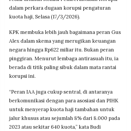
2024, dengan uang yang kemudian mengalir ke
MEDIA
dalam perkara dugaan korupsi pengaturan
PRAMUDITA
Yaqut.
kuota haji, Selasa (17/3/2026).
Yaqut disebut memerintahkan Gus Alex
mengubah pembagian kuota haji tambahan dari
92:8 menjadi 50:50 antara haji reguler dan haji
©
KPK membuka lebih jauh bagaimana peran Gus
Resolusi.co
khusus, lalu mengatur komunikasi dengan pihak
-
Alex dalam skema yang merugikan keuangan
Arab Saudi agar perubahan itu tampak sesuai
2026
prosedur.
negara hingga Rp622 miliar itu. Bukan peran
PT.
pinggiran. Menurut lembaga antirasuah itu, ia
RESOLUSI
MEDIA
PRAMUDITA
berada di titik paling sibuk dalam mata rantai
korupsi ini.
“Peran IAA juga cukup sentral, di antaranya
berkomunikasi dengan para asosiasi dan PIHK
untuk menyerap kuota haji tambahan untuk
jalur khusus atau sejumlah 8% dari 8.000 pada
2023 atau sekitar 640 kuota,” kata Budi