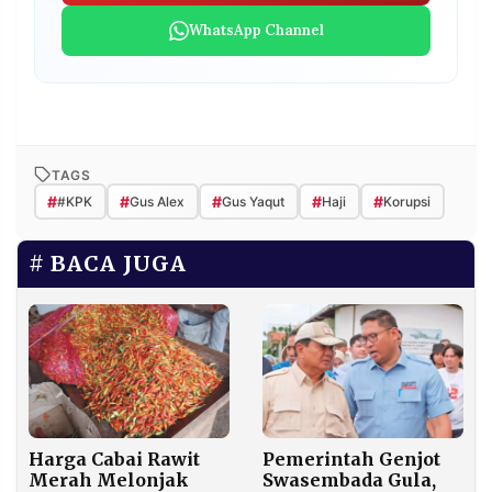
WhatsApp Channel
TAGS
#
#
#
#
#
#KPK
Gus Alex
Gus Yaqut
Haji
Korupsi
BACA JUGA
Harga Cabai Rawit
Pemerintah Genjot
Merah Melonjak
Swasembada Gula,