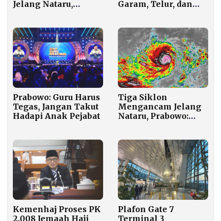
Jelang Nataru,
Garam, Telur, dan
Tembus Rp150 Ribu
Daging Tahun Depan
per Kg
Tiga Siklon
Prabowo: Guru Harus
Mengancam Jelang
Tegas, Jangan Takut
Nataru, Prabowo:
Hadapi Anak Pejabat
BMKG Harus Giat
Beri Peringatan Dini
Kemenhaj Proses PK
Plafon Gate 7
2.008 Jemaah Haji
Terminal 3