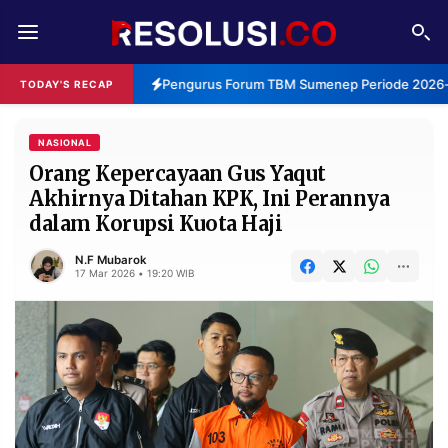
REDAKSI
TENTANG
Pengurus Forum TBM Sumenep Periode 2026-2
TODAY'S RECAP
RESOLUSI
IKLAN
TV
NASIONAL
Orang Kepercayaan Gus Yaqut
Akhirnya Ditahan KPK, Ini Perannya
RUBRIKASI
dalam Korupsi Kuota Haji
EDITORIAL
AKSARA
N.F Mubarok
FINANSIA
PERSONA
17 Mar 2026 • 19:20 WIB
DAERAH
NASIONAL
MANCA
SPORT
INFORMASI
PRIVACY
BERITA