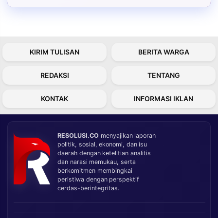
KIRIM TULISAN
BERITA WARGA
REDAKSI
TENTANG
KONTAK
INFORMASI IKLAN
RESOLUSI.CO
menyajikan laporan
politik, sosial, ekonomi, dan isu
daerah dengan ketelitian analitis
dan narasi memukau, serta
berkomitmen membingkai
peristiwa dengan perspektif
cerdas-berintegritas.