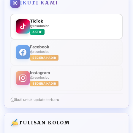
IKUTI KAMI
TikTok
@resolusico
AKTIF
Facebook
@resolusico
SEGERA HADIR
Instagram
@resolusico
SEGERA HADIR
Ikuti untuk update terbaru
TULISAN KOLOM