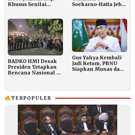
Khusus Senilai
Soekarno-Hatta Jebol
Rp269 Miliar
saat Hujan Deras, 12
Penerbangan
Dialihkan ke
Bandara Lain
Gus Yahya Kembali
BADKO HMI Desak
Jadi Ketum, PBNU
Presiden Tetapkan
Siapkan Munas dan
Bencana Nasional di
Muktamar
Aceh, Sumut, dan
Sumbar
TERPOPULER