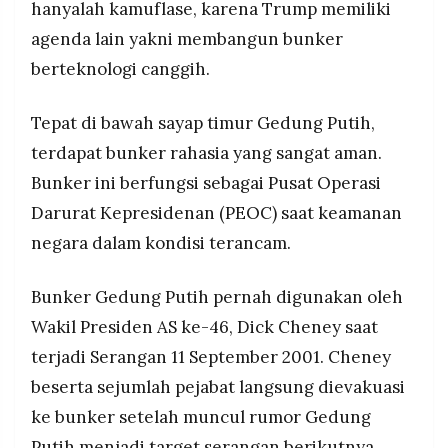
hanyalah kamuflase, karena Trump memiliki
MEDIA
PRAMUDITA
agenda lain yakni membangun bunker
berteknologi canggih.
©
Resolusi.co
Tepat di bawah sayap timur Gedung Putih,
-
2026
terdapat bunker rahasia yang sangat aman.
Bunker ini berfungsi sebagai Pusat Operasi
PT.
RESOLUSI
Darurat Kepresidenan (PEOC) saat keamanan
MEDIA
PRAMUDITA
negara dalam kondisi terancam.
Bunker Gedung Putih pernah digunakan oleh
Wakil Presiden AS ke-46, Dick Cheney saat
terjadi Serangan 11 September 2001. Cheney
beserta sejumlah pejabat langsung dievakuasi
ke bunker setelah muncul rumor Gedung
Putih menjadi target serangan berikutnya.