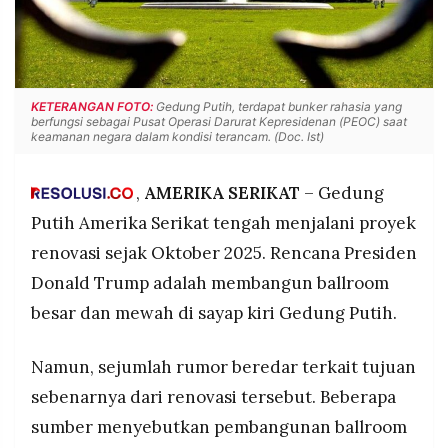
POLICY
WARGA
INFORMASI
KIRIM
IKLAN
TULISAN
PENGADUAN
TERM
KETERANGAN FOTO:
Gedung Putih, terdapat bunker rahasia yang
OF
berfungsi sebagai Pusat Operasi Darurat Kepresidenan (PEOC) saat
SERVICE
keamanan negara dalam kondisi terancam. (Doc. Ist)
,
AMERIKA SERIKAT
– Gedung
IKUTI
Putih Amerika Serikat tengah menjalani proyek
KAMI
renovasi sejak Oktober 2025. Rencana Presiden
Donald Trump adalah membangun ballroom
besar dan mewah di sayap kiri Gedung Putih.
Namun, sejumlah rumor beredar terkait tujuan
sebenarnya dari renovasi tersebut. Beberapa
©
sumber menyebutkan pembangunan ballroom
PT.
RESOLUSI