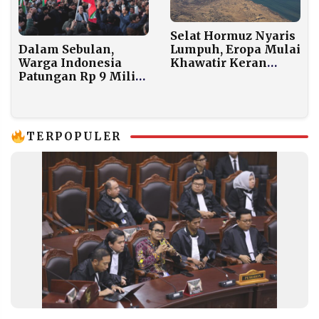
Selat Hormuz Nyaris
Dalam Sebulan,
Lumpuh, Eropa Mulai
Warga Indonesia
Khawatir Keran
Patungan Rp 9 Miliar
Energinya Ikut
untuk Iran. Uangnya
Tersumbat
Kemana?
TERPOPULER