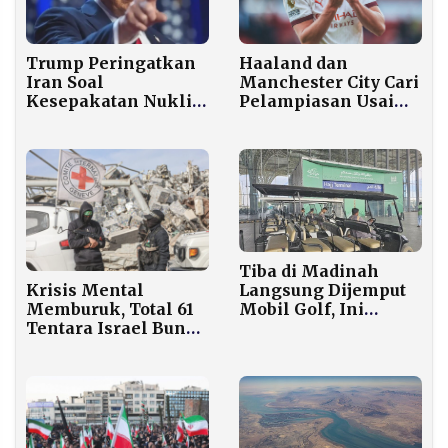
Trump Peringatkan
Haaland dan
Iran Soal
Manchester City Cari
Kesepakatan Nuklir,
Pelampiasan Usai
Tegaskan Teheran
Tren Buruk Pasca
Tak Mampu Urus
Jeda Internasional
Diri Sendiri
Tiba di Madinah
Krisis Mental
Langsung Dijemput
Memburuk, Total 61
Mobil Golf, Ini
Tentara Israel Bunuh
Fasilitas Gratis yang
Diri Sejak Perang
Menanti Jemaah
Gaza Meletus
Lansia