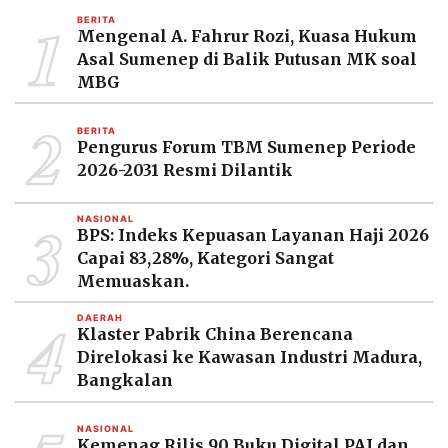
1
BERITA
Mengenal A. Fahrur Rozi, Kuasa Hukum
Asal Sumenep di Balik Putusan MK soal
MBG
2
BERITA
Pengurus Forum TBM Sumenep Periode
2026-2031 Resmi Dilantik
3
NASIONAL
BPS: Indeks Kepuasan Layanan Haji 2026
Capai 83,28%, Kategori Sangat
Memuaskan.
4
DAERAH
Klaster Pabrik China Berencana
Direlokasi ke Kawasan Industri Madura,
Bangkalan
NASIONAL
Kemenag Rilis 90 Buku Digital PAI dan