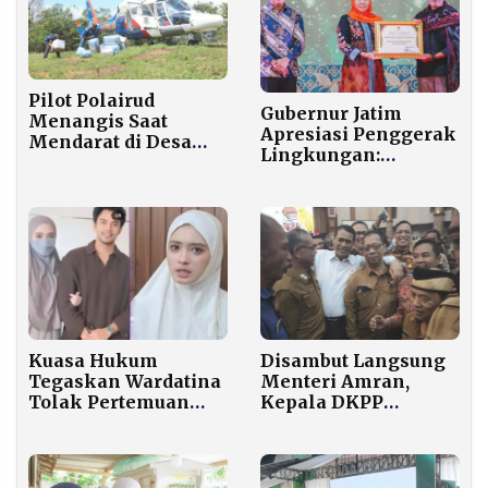
Pilot Polairud
Gubernur Jatim
Menangis Saat
Apresiasi Penggerak
Mendarat di Desa
Lingkungan:
Rampa yang
Pembangunan dan
Terisolir Hampir
Pelestarian Harus
Sepekan Tanpa
Berjalan Beriringan
Bantuan
Kuasa Hukum
Disambut Langsung
Tegaskan Wardatina
Menteri Amran,
Tolak Pertemuan
Kepala DKPP
Empat Mata, Pilih
Sumenep Bawa Misi
Fokus ke Proses
Besar untuk Petani
Hukum
Lokal