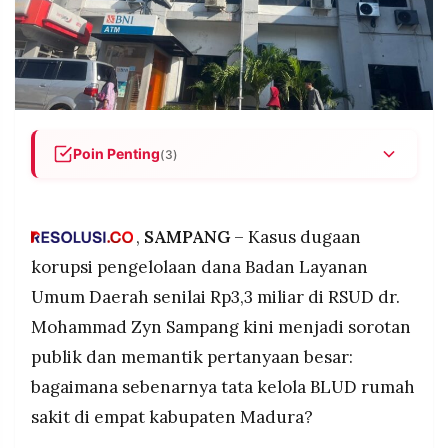
POLICY
WARGA
INFORMASI
KIRIM
IKLAN
TULISAN
PENGADUAN
TERM
OF
SERVICE
Poin Penting
(3)
Kasus dugaan korupsi Rp3,3 miliar di RSUD
Sampang memantik sorotan terhadap tata kelola
IKUTI
BLUD rumah sakit di empat kabupaten Madura,
KAMI
,
SAMPANG
– Kasus dugaan
dengan 22 saksi diperiksa dan potensi lebih dari
korupsi pengelolaan dana Badan Layanan
satu tersangka.
Umum Daerah senilai Rp3,3 miliar di RSUD dr.
Empat RSUD di Madura memiliki capaian berbeda
Mohammad Zyn Sampang kini menjadi sorotan
dalam pengelolaan BLUD—Sumenep unggul
dengan sistem digital sejak 2012, Bangkalan
publik dan memantik pertanyaan besar:
fokus renovasi, Pamekasan komit inovasi,
bagaimana sebenarnya tata kelola BLUD rumah
sementara Sampang tersandung kasus korupsi.
sakit di empat kabupaten Madura?
©
Fleksibilitas BLUD ibarat pisau bermata dua yang
PT.
RESOLUSI
memungkinkan pelayanan cepat namun