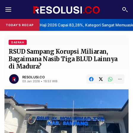
REDAKSI
TENTANG
nan Haji 2026 Capai 83,28%, Kategori Sangat Memuaskan.
Kl
TODAY'S RECAP
•
RESOLUSI
IKLAN
TV
DAERAH
RSUD Sampang Korupsi Miliaran,
Bagaimana Nasib Tiga BLUD Lainnya
RUBRIKASI
di Madura?
EDITORIAL
AKSARA
RESOLUSI.CO
FINANSIA
PERSONA
03 Jan 2026 • 19:53 WIB
DAERAH
NASIONAL
MANCA
SPORT
INFORMASI
PRIVACY
BERITA