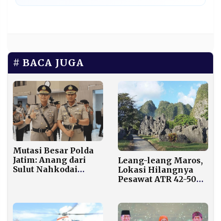
BACA JUGA
Mutasi Besar Polda
Jatim: Anang dari
Leang-leang Maros,
Sulut Nahkodai
Lokasi Hilangnya
Sumenep, Wibowo
Pesawat ATR 42-500
Gantikan Hendro di
Menyimpan Warisan
Bangkalan
Seni Gua Tertua
Dunia