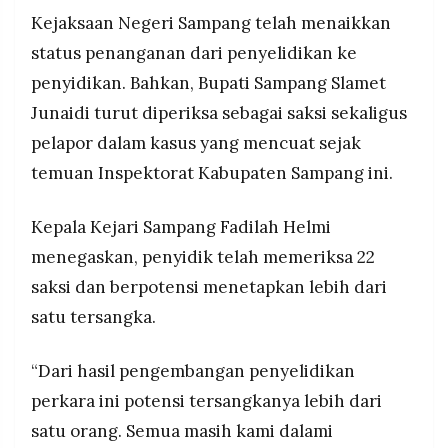
MEDIA
Kejaksaan Negeri Sampang telah menaikkan
membuka celah penyalahgunaan jika
PRAMUDITA
pengawasan lemah, sehingga peran DPRD,
status penanganan dari penyelidikan ke
Inspektorat dan BPK jadi krusial.
penyidikan. Bahkan, Bupati Sampang Slamet
©
Junaidi turut diperiksa sebagai saksi sekaligus
Resolusi.co
-
pelapor dalam kasus yang mencuat sejak
2026
temuan Inspektorat Kabupaten Sampang ini.
PT.
RESOLUSI
MEDIA
Kepala Kejari Sampang Fadilah Helmi
PRAMUDITA
menegaskan, penyidik telah memeriksa 22
saksi dan berpotensi menetapkan lebih dari
satu tersangka.
“Dari hasil pengembangan penyelidikan
perkara ini potensi tersangkanya lebih dari
satu orang. Semua masih kami dalami