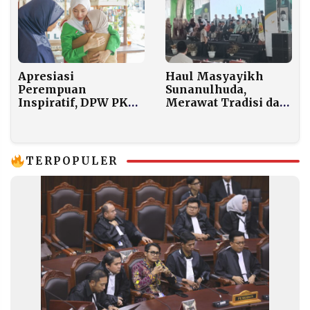
Haul Masyayikh
Apresiasi
Sunanulhuda,
Perempuan
Merawat Tradisi dan
Inspiratif, DPW PKB
Meneguhkan Adab
DIY Gelar Kegiatan
Pesantren
“Menapaki Jejak
Kartini”
TERPOPULER