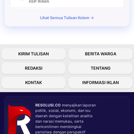
ASIP IRAMA
Lihat Semua Tulisan Kolom →
KIRIM TULISAN
BERITA WARGA
REDAKSI
TENTANG
KONTAK
INFORMASI IKLAN
RESOLUSI.CO
menyajikan laporan
politik, sosial, ekonomi, dan isu
daerah dengan ketelitian analitis
dan narasi memukau, serta
berkomitmen membingkai
peristiwa dengan perspektif