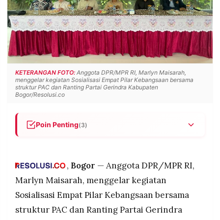
POLICY
WARGA
INFORMASI
KIRIM
IKLAN
TULISAN
PENGADUAN
TERM
OF
SERVICE
KETERANGAN FOTO:
Anggota DPR/MPR RI, Marlyn Maisarah,
menggelar kegiatan Sosialisasi Empat Pilar Kebangsaan bersama
struktur PAC dan Ranting Partai Gerindra Kabupaten
Bogor/Resolusi.co
IKUTI
KAMI
Poin Penting
(3)
Marlyn Maisarah menggelar Sosialisasi Empat
Pilar Kebangsaan bersama PAC dan ranting
Gerindra Kabupaten Bogor untuk memperkuat
,
Bogor
— Anggota DPR/MPR RI,
pemahaman ideologi hingga akar rumput.
Marlyn Maisarah, menggelar kegiatan
Ia menekankan kader partai harus menjadi garda
Sosialisasi Empat Pilar Kebangsaan bersama
ideologi bangsa, agen pendidikan kebangsaan,
©
struktur PAC dan Ranting Partai Gerindra
serta menjadikan Empat Pilar sebagai etika
PT.
RESOLUSI