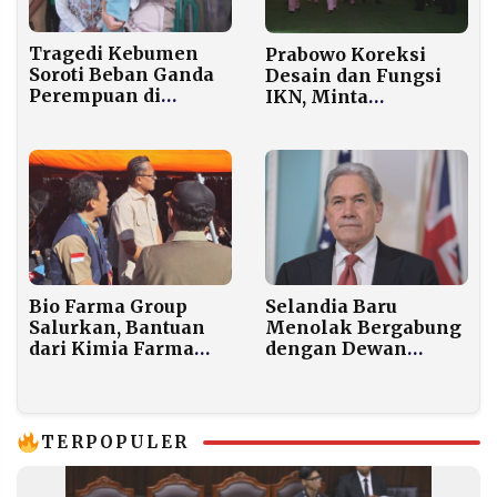
Tragedi Kebumen
Prabowo Koreksi
Soroti Beban Ganda
Desain dan Fungsi
Perempuan di
IKN, Minta
Tengah Tekanan
Penambahan
Ekonomi dan
Embung untuk
Depresi
Cadangan Air
Bio Farma Group
Selandia Baru
Salurkan, Bantuan
Menolak Bergabung
dari Kimia Farma
dengan Dewan
dan Indofarma ke
Perdamaian
Warga Terdampak
Pimpinan Trump
Bencana
TERPOPULER