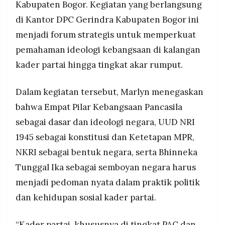
politik, bukan sekadar hafalan.
Kabupaten Bogor. Kegiatan yang berlangsung
MEDIA
PRAMUDITA
Kader mendorong agar sosialisasi tidak berhenti
di Kantor DPC Gerindra Kabupaten Bogor ini
seremonial, tetapi menjadi sistem kaderisasi
menjadi forum strategis untuk memperkuat
ideologis berkelanjutan, sementara MPR RI
pemahaman ideologi kebangsaan di kalangan
menegaskan komitmen penguatan pendidikan
©
Resolusi.co
kebangsaan yang sistematis.
kader partai hingga tingkat akar rumput.
-
2026
Dalam kegiatan tersebut, Marlyn menegaskan
PT.
RESOLUSI
bahwa Empat Pilar Kebangsaan Pancasila
MEDIA
PRAMUDITA
sebagai dasar dan ideologi negara, UUD NRI
1945 sebagai konstitusi dan Ketetapan MPR,
NKRI sebagai bentuk negara, serta Bhinneka
Tunggal Ika sebagai semboyan negara harus
menjadi pedoman nyata dalam praktik politik
dan kehidupan sosial kader partai.
“Kader partai, khususnya di tingkat PAC dan