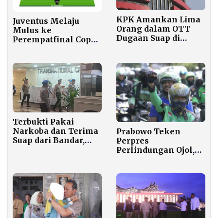
KPK Amankan Lima
Juventus Melaju
Orang dalam OTT
Mulus ke
Dugaan Suap di
Perempatfinal Coppa
Banten
Italia, Udinese
Tumbang 0-2 di
Allianz Stadium
Terbukti Pakai
Narkoba dan Terima
Prabowo Teken
Suap dari Bandar,
Perpres
AKBP Didik Eks
Perlindungan Ojol,
Kapolres Bima
Potongan Aplikator
Resmi Dipecat dari
Dipangkas dari 20
Polri
Persen Menjadi 8
Persen