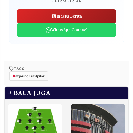
langsung di:
Indeks Berita
WhatsApp Channel
TAGS
#
#gerindra#4pilar
BACA JUGA