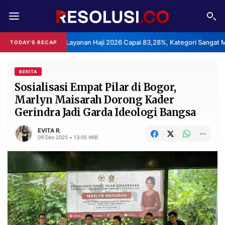
REDAKSI
TENTANG
uasan Layanan Haji 2026 Capai 83,28%, Kategori Sangat Memuaskan.
TODAY'S RECAP
RESOLUSI
IKLAN
TV
BERITA
Sosialisasi Empat Pilar di Bogor,
Marlyn Maisarah Dorong Kader
RUBRIKASI
Gerindra Jadi Garda Ideologi Bangsa
EDITORIAL
AKSARA
EVITA R.
FINANSIA
PERSONA
09 Des 2025 • 13:05 WIB
DAERAH
NASIONAL
MANCA
SPORT
INFORMASI
PRIVACY
BERITA