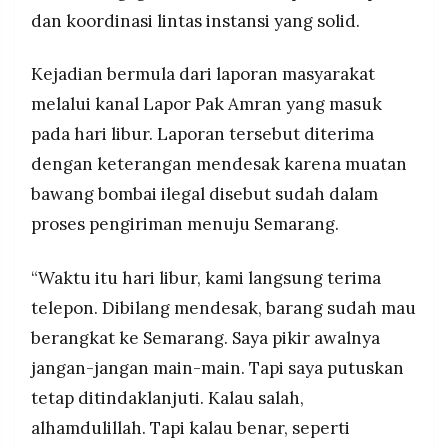
MEDIA
jamur yang dapat merusak ekosistem pertanian
dan koordinasi lintas instansi yang solid.
PRAMUDITA
nasional dan merugikan lebih dari 100 juta petani,
sebagaimana kasus PMK yang menyebabkan
Kejadian bermula dari laporan masyarakat
kerugian Rp135 triliun.
melalui kanal Lapor Pak Amran yang masuk
©
Kasus ini diproses tanpa toleransi dengan
Resolusi.co
melibatkan Polda Jateng, TNI, dan Polisi Militer,
-
pada hari libur. Laporan tersebut diterima
2026
sementara kanal Lapor Pak Amran yang telah
dengan keterangan mendesak karena muatan
menangani ribuan aduan terbukti efektif sebagai
PT.
bawang bombai ilegal disebut sudah dalam
jalur partisipasi publik dalam menjaga sektor
RESOLUSI
MEDIA
pertanian dari praktik penyelundupan dan mafia
proses pengiriman menuju Semarang.
PRAMUDITA
pangan.
“Waktu itu hari libur, kami langsung terima
telepon. Dibilang mendesak, barang sudah mau
berangkat ke Semarang. Saya pikir awalnya
jangan-jangan main-main. Tapi saya putuskan
tetap ditindaklanjuti. Kalau salah,
alhamdulillah. Tapi kalau benar, seperti