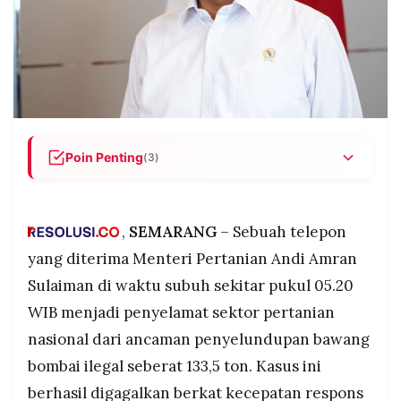
POLICY
WARGA
INFORMASI
KIRIM
IKLAN
TULISAN
PENGADUAN
TERM
OF
SERVICE
Poin Penting
(3)
Telepon subuh Mentan Amran pukul 05.20 WIB
IKUTI
dari kanal Lapor Pak Amran berhasil
KAMI
menggagalkan penyelundupan 133,5 ton
,
SEMARANG
– Sebuah telepon
bawang bombai ilegal, dengan koordinasi cepat
yang diterima Menteri Pertanian Andi Amran
lintas instansi selama enam jam mengamankan
Sulaiman di waktu subuh sekitar pukul 05.20
6.172 karung yang tiba dari Pontianak
menggunakan tujuh truk di Pelabuhan Tanjung
WIB menjadi penyelamat sektor pertanian
Emas Semarang.
nasional dari ancaman penyelundupan bawang
Mentan Amran menegaskan ancaman terbesar
bombai ilegal seberat 133,5 ton. Kasus ini
bukan nilai ekonomi tetapi potensi penyakit yang
©
PT.
berhasil digagalkan berkat kecepatan respons
dibawa komoditas ilegal, seperti bakteri dan
RESOLUSI