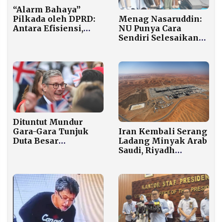
“Alarm Bahaya”
Menag Nasaruddin:
Pilkada oleh DPRD:
NU Punya Cara
Antara Efisiensi,
Sendiri Selesaikan
Demokrasi, dan
Persoalan Internal
Legitimasi Publik
Dituntut Mundur
Gara-Gara Tunjuk
Iran Kembali Serang
Duta Besar
Ladang Minyak Arab
Bermasalah, PM
Saudi, Riyadh
Starmer: Saya Tidak
Tembak Jatuh 9
Siap Tinggalkan
Drone
Mandat