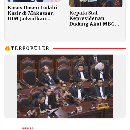
Kasus Dosen Ludahi
Kepala Staf
Kasir di Makassar,
Kepresidenan
UIM Jadwalkan
Dudung Akui MBG
Pemanggilan
Perlu Ditata Ulang,
Respons Kritik
Mahasiswa UB soal
Petani dan Riset
TERPOPULER
BERITA