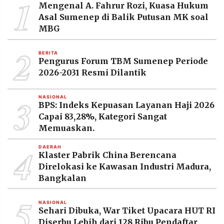
1
Mengenal A. Fahrur Rozi, Kuasa Hukum
Asal Sumenep di Balik Putusan MK soal
MBG
2
BERITA
Pengurus Forum TBM Sumenep Periode
2026-2031 Resmi Dilantik
3
NASIONAL
BPS: Indeks Kepuasan Layanan Haji 2026
Capai 83,28%, Kategori Sangat
Memuaskan.
4
DAERAH
Klaster Pabrik China Berencana
Direlokasi ke Kawasan Industri Madura,
Bangkalan
5
NASIONAL
Sehari Dibuka, War Tiket Upacara HUT RI
Diserbu Lebih dari 128 Ribu Pendaftar