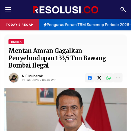
REDAKSI
TENTANG
Pengurus Forum TBM Sumenep Periode 2026-20
TODAY'S RECAP
RESOLUSI
IKLAN
TV
BERITA
Mentan Amran Gagalkan
Penyelundupan 133,5 Ton Bawang
RUBRIKASI
Bombai Ilegal
EDITORIAL
AKSARA
N.F Mubarok
FINANSIA
PERSONA
11 Jan 2026 • 06:46 WIB
DAERAH
NASIONAL
MANCA
SPORT
INFORMASI
PRIVACY
BERITA