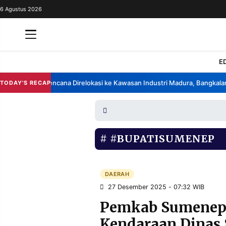
6 Agustus 2026
REDAKSI
TENTANG
RESOLUSI
IKLAN
E
TV
rik China Berencana Direlokasi ke Kawasan Industri Madura, Bangkalan
TODAY'S RECAP
•
RUBRIKASI
EDITORIAL
AKSARA
FINANSIA
PERSONA
#BUPATISUMENEP
DAERAH
NASIONAL
MANCA
SPORT
DAERAH
27 Desember 2025 - 07:32 WIB
Pemkab Sumenep 
INFORMASI
Kendaraan Dinas 
PRIVACY
BERITA