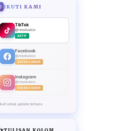
IKUTI KAMI
TikTok
@resolusico
AKTIF
Facebook
@resolusico
SEGERA HADIR
Instagram
@resolusico
SEGERA HADIR
Ikuti untuk update terbaru
️
TULISAN KOLOM