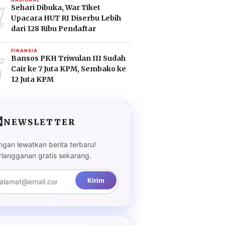
4
Sehari Dibuka, War Tiket
Upacara HUT RI Diserbu Lebih
dari 128 Ribu Pendaftar
5
FINANSIA
Bansos PKH Triwulan III Sudah
Cair ke 7 Juta KPM, Sembako ke
12 Juta KPM

NEWSLETTER
ngan lewatkan berita terbaru!
rlangganan gratis sekarang.
Kirim