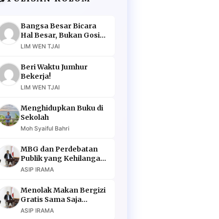
Bangsa Besar Bicara
Hal Besar, Bukan Gosip
Murahan
LIM WEN TJAI
Beri Waktu Jumhur
Bekerja!
LIM WEN TJAI
Menghidupkan Buku di
Sekolah
Moh Syaiful Bahri
MBG dan Perdebatan
Publik yang Kehilangan
Argumen
ASIP IRAMA
Menolak Makan Bergizi
Gratis Sama Saja
Menolak Masa Depan
ASIP IRAMA