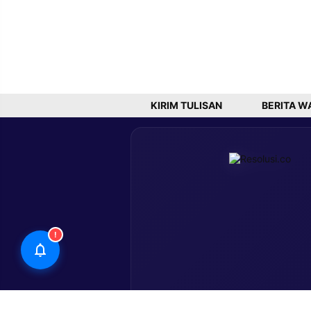
KIRIM TULISAN
BERITA W
!