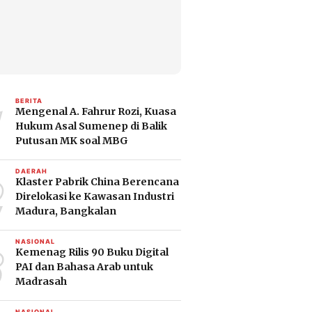
1
BERITA
Mengenal A. Fahrur Rozi, Kuasa
Hukum Asal Sumenep di Balik
Putusan MK soal MBG
2
DAERAH
Klaster Pabrik China Berencana
Direlokasi ke Kawasan Industri
Madura, Bangkalan
3
NASIONAL
Kemenag Rilis 90 Buku Digital
PAI dan Bahasa Arab untuk
Madrasah
NASIONAL