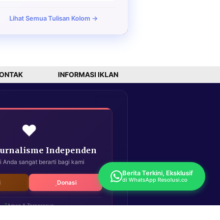
Lihat Semua Tulisan Kolom →
ONTAK
INFORMASI IKLAN
❤️
Jurnalisme Independen
i Anda sangat berarti bagi kami
Berita Terkini, Eksklusif
di WhatsApp Resolusi.co
i
Donasi
Aman & Terpercaya