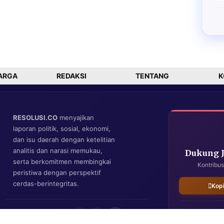
ARGA
REDAKSI
TENTANG
K
RESOLUSI.CO
menyajikan
laporan politik, sosial, ekonomi,
dan isu daerah dengan ketelitian
analitis dan narasi memukau,
Dukung 
serta berkomitmen membingkai
Kontribus
peristiwa dengan perspektif
cerdas-berintegritas.
Kop
IKUTI KAMI