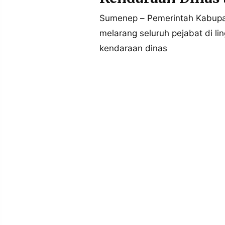
POLICY
WARGA
Sumenep – Pemerintah Kabupa
INFORMASI
KIRIM
melarang seluruh pejabat di 
IKLAN
TULISAN
kendaraan dinas
PENGADUAN
TERM
OF
SERVICE
IKUTI
KAMI
©
PT.
RESOLUSI