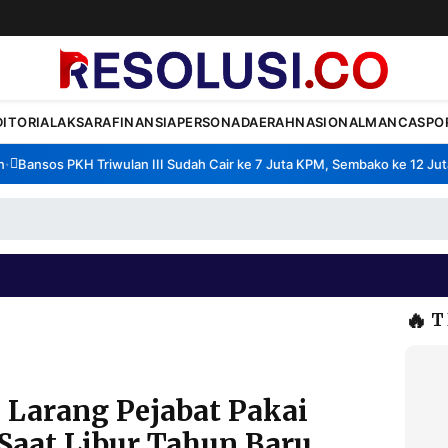
DITORIAL
AKSARA
FINANSIA
PERSONA
DAERAH
NASIONAL
MANCA
SPO
Bansos PKH Triwulan III Sudah Cair ke 7 Juta KPM, Sembako ke 12 Juta 
🔥
T
Larang Pejabat Pakai
Saat Libur Tahun Baru