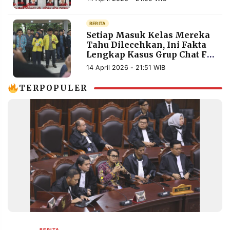
MEDIA
PRAMUDITA
BERITA
Setiap Masuk Kelas Mereka
Tahu Dilecehkan, Ini Fakta
Lengkap Kasus Grup Chat FH
©
Resolusi.co
UI
-
14 April 2026 - 21:51 WIB
2026
TERPOPULER
PT.
RESOLUSI
MEDIA
PRAMUDITA
BERITA