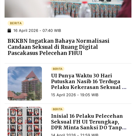
POLICY
WARGA
INFORMASI
KIRIM
IKLAN
TULISAN
BERITA
16 April 2026 - 07:40 WIB
PENGADUAN
TERM
OF
BKKBN Ingatkan Bahaya Normalisasi
SERVICE
Candaan Seksual di Ruang Digital
Pascakasus Pelecehan FHUI
IKUTI
BERITA
KAMI
UI Punya Waktu 30 Hari
Putuskan Nasib 16 Terduga
Pelaku Kekerasan Seksual di
FH UI
15 April 2026 - 19:05 WIB
BERITA
Inisial 16 Pelaku Pelecehan
Seksual FH UI Terungkap,
DPR Minta Sanksi DO Tanpa
©
PT.
Kompromi
RESOLUSI
14 April 2026 - 21:59 WIB