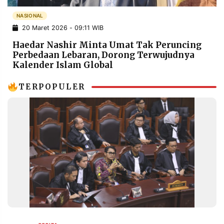
POLICY
WARGA
NASIONAL
INFORMASI
KIRIM
20 Maret 2026 - 09:11 WIB
IKLAN
TULISAN
Haedar Nashir Minta Umat Tak Peruncing
PENGADUAN
TERM
Perbedaan Lebaran, Dorong Terwujudnya
OF
Kalender Islam Global
SERVICE
TERPOPULER
IKUTI
KAMI
©
PT.
RESOLUSI