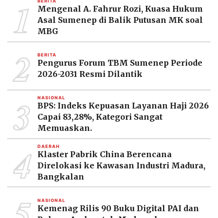
1
BERITA
MEDIA
Mengenal A. Fahrur Rozi, Kuasa Hukum
PRAMUDITA
Asal Sumenep di Balik Putusan MK soal
MBG
2
©
BERITA
Resolusi.co
Pengurus Forum TBM Sumenep Periode
-
2026
2026-2031 Resmi Dilantik
PT.
3
RESOLUSI
NASIONAL
MEDIA
BPS: Indeks Kepuasan Layanan Haji 2026
PRAMUDITA
Capai 83,28%, Kategori Sangat
Memuaskan.
4
DAERAH
Klaster Pabrik China Berencana
Direlokasi ke Kawasan Industri Madura,
Bangkalan
5
NASIONAL
Kemenag Rilis 90 Buku Digital PAI dan