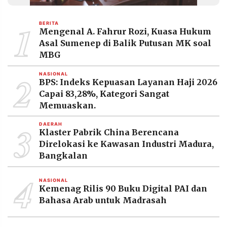
MEDIA
PRAMUDITA
1
BERITA
Mengenal A. Fahrur Rozi, Kuasa Hukum
Asal Sumenep di Balik Putusan MK soal
©
MBG
Resolusi.co
-
2
2026
NASIONAL
BPS: Indeks Kepuasan Layanan Haji 2026
Capai 83,28%, Kategori Sangat
PT.
RESOLUSI
Memuaskan.
MEDIA
PRAMUDITA
3
DAERAH
Klaster Pabrik China Berencana
Direlokasi ke Kawasan Industri Madura,
Bangkalan
4
NASIONAL
Kemenag Rilis 90 Buku Digital PAI dan
Bahasa Arab untuk Madrasah