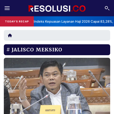
REDAKSI
TENTANG
BPS: Indeks Kepuasan Layanan Haji 2026 Capai 83,28%,
TODAY'S RECAP
RESOLUSI
IKLAN
TV
JALISCO MEKSIKO
RUBRIKASI
EDITORIAL
AKSARA
FINANSIA
PERSONA
DAERAH
NASIONAL
MANCA
SPORT
INFORMASI
PRIVACY
BERITA