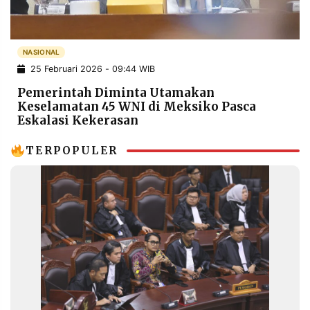
POLICY
WARGA
INFORMASI
KIRIM
IKLAN
TULISAN
NASIONAL
25 Februari 2026 - 09:44 WIB
PENGADUAN
TERM
OF
Pemerintah Diminta Utamakan
SERVICE
Keselamatan 45 WNI di Meksiko Pasca
Eskalasi Kekerasan
TERPOPULER
IKUTI
KAMI
©
PT.
RESOLUSI