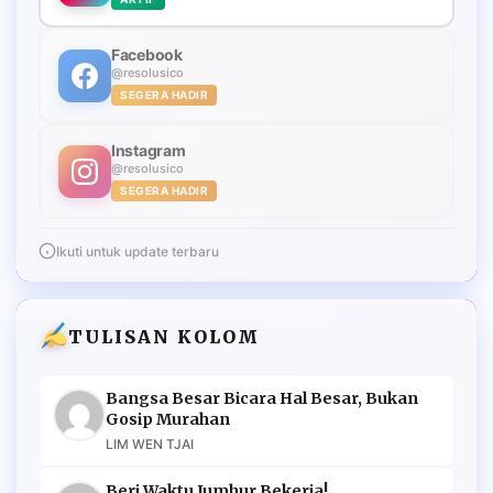
Facebook
@resolusico
SEGERA HADIR
Instagram
@resolusico
SEGERA HADIR
Ikuti untuk update terbaru
TULISAN KOLOM
Bangsa Besar Bicara Hal Besar, Bukan
Gosip Murahan
LIM WEN TJAI
Beri Waktu Jumhur Bekerja!